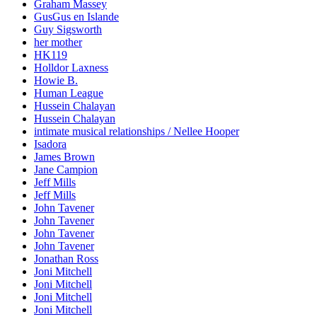
Graham Massey
GusGus en Islande
Guy Sigsworth
her mother
HK119
Holldor Laxness
Howie B.
Human League
Hussein Chalayan
Hussein Chalayan
intimate musical relationships / Nellee Hooper
Isadora
James Brown
Jane Campion
Jeff Mills
Jeff Mills
John Tavener
John Tavener
John Tavener
John Tavener
Jonathan Ross
Joni Mitchell
Joni Mitchell
Joni Mitchell
Joni Mitchell