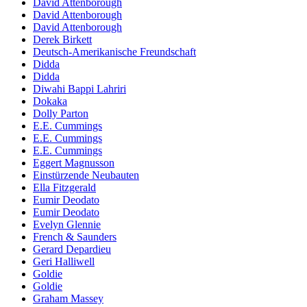
David Attenborough
David Attenborough
David Attenborough
Derek Birkett
Deutsch-Amerikanische Freundschaft
Didda
Didda
Diwahi Bappi Lahriri
Dokaka
Dolly Parton
E.E. Cummings
E.E. Cummings
E.E. Cummings
Eggert Magnusson
Einstürzende Neubauten
Ella Fitzgerald
Eumir Deodato
Eumir Deodato
Evelyn Glennie
French & Saunders
Gerard Depardieu
Geri Halliwell
Goldie
Goldie
Graham Massey