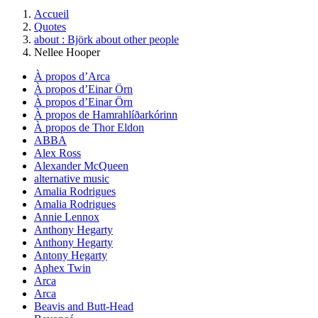
Accueil
Quotes
about : Björk about other people
Nellee Hooper
À propos d’Arca
À propos d’Einar Örn
À propos d’Einar Örn
À propos de Hamrahlíðarkórinn
À propos de Thor Eldon
ABBA
Alex Ross
Alexander McQueen
alternative music
Amalia Rodrigues
Amalia Rodrigues
Annie Lennox
Anthony Hegarty
Anthony Hegarty
Antony Hegarty
Aphex Twin
Arca
Arca
Beavis and Butt-Head