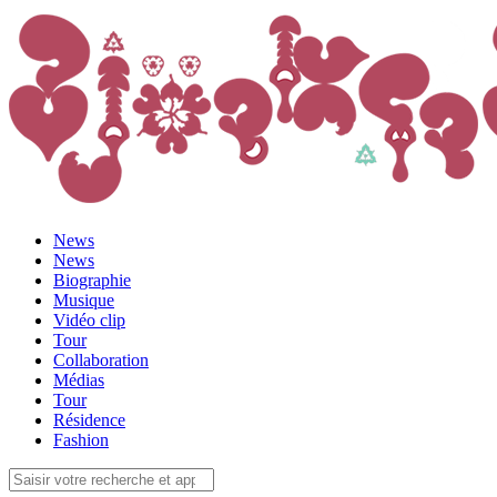
News
News
Biographie
Musique
Vidéo clip
Tour
Collaboration
Médias
Tour
Résidence
Fashion