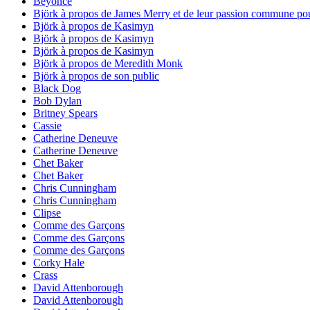
Beyoncé
Björk à propos de James Merry et de leur passion commune po
Björk à propos de Kasimyn
Björk à propos de Kasimyn
Björk à propos de Kasimyn
Björk à propos de Meredith Monk
Björk à propos de son public
Black Dog
Bob Dylan
Britney Spears
Cassie
Catherine Deneuve
Catherine Deneuve
Chet Baker
Chet Baker
Chris Cunningham
Chris Cunningham
Clipse
Comme des Garçons
Comme des Garçons
Comme des Garçons
Corky Hale
Crass
David Attenborough
David Attenborough