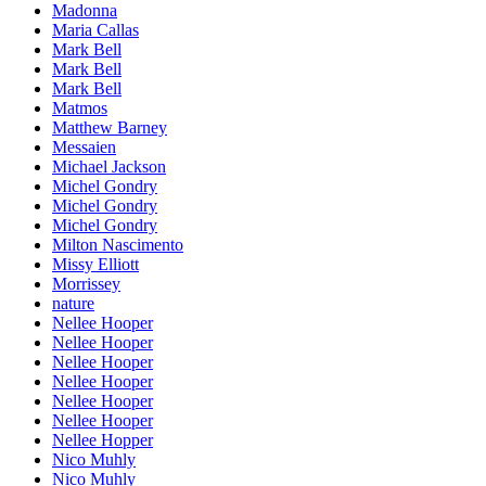
Madonna
Maria Callas
Mark Bell
Mark Bell
Mark Bell
Matmos
Matthew Barney
Messaien
Michael Jackson
Michel Gondry
Michel Gondry
Michel Gondry
Milton Nascimento
Missy Elliott
Morrissey
nature
Nellee Hooper
Nellee Hooper
Nellee Hooper
Nellee Hooper
Nellee Hooper
Nellee Hooper
Nellee Hopper
Nico Muhly
Nico Muhly