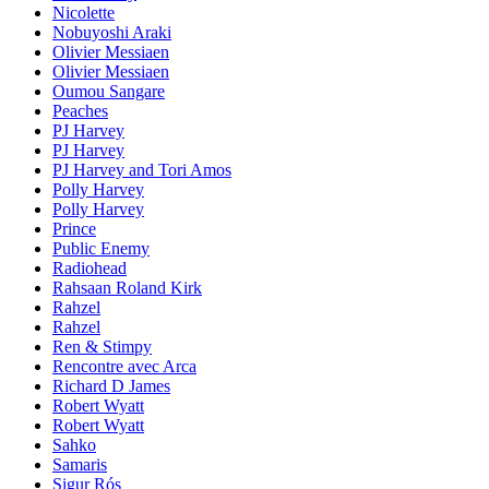
Nicolette
Nobuyoshi Araki
Olivier Messiaen
Olivier Messiaen
Oumou Sangare
Peaches
PJ Harvey
PJ Harvey
PJ Harvey and Tori Amos
Polly Harvey
Polly Harvey
Prince
Public Enemy
Radiohead
Rahsaan Roland Kirk
Rahzel
Rahzel
Ren & Stimpy
Rencontre avec Arca
Richard D James
Robert Wyatt
Robert Wyatt
Sahko
Samaris
Sigur Rós