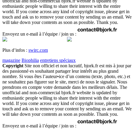
unofficial and non-commercial bjork.fr website is updated by
enthusiastic people willing to share their interest with the entire
world. If you come across any kind of copyright issue, please get in
touch and ask us to remove your content by sending us an email. We
will take down your contents as soon as possible. Thank you.
Envoyez un e-mail à l’équipe / join us :
Plus d’infos :
swirc.com
magazine
Biophilia
entretiens spéciaux
Copyright
Site non officiel et non lucratif, bjork.fr est mis à jour par
des passionné·es souhaitant partager leur intérêt au plus grand
nombre. Si vous êtes l’auteur•ice d’un contenu (texte, photo, etc.) et
ne souhaitez pas figurer sur le site, merci de nous le signaler. Nous
prendrons en compte votre demande dans les meilleurs délais. The
unofficial and non-commercial bjork.fr website is updated by
enthusiastic people willing to share their interest with the entire
world. If you come across any kind of copyright issue, please get in
touch and ask us to remove your content by sending us an email. We
will take down your contents as soon as possible. Thank you.
Envoyez un e-mail à l’équipe / join us :