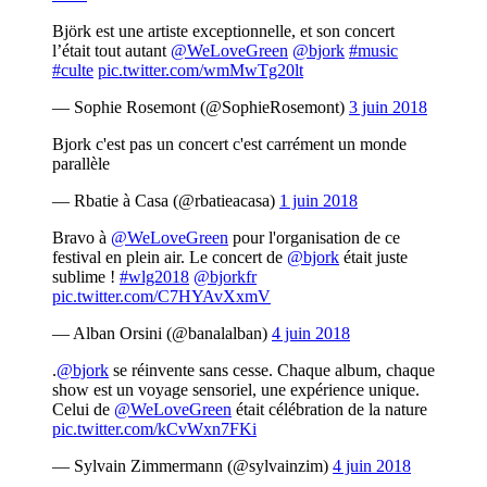
Björk est une artiste exceptionnelle, et son concert
l’était tout autant
@WeLoveGreen
@bjork
#music
#culte
pic.twitter.com/wmMwTg20lt
— Sophie Rosemont (@SophieRosemont)
3 juin 2018
Bjork c'est pas un concert c'est carrément un monde
parallèle
— Rbatie à Casa (@rbatieacasa)
1 juin 2018
Bravo à
@WeLoveGreen
pour l'organisation de ce
festival en plein air. Le concert de
@bjork
était juste
sublime !
#wlg2018
@bjorkfr
pic.twitter.com/C7HYAvXxmV
— Alban Orsini (@banalalban)
4 juin 2018
.
@bjork
se réinvente sans cesse. Chaque album, chaque
show est un voyage sensoriel, une expérience unique.
Celui de
@WeLoveGreen
était célébration de la nature
pic.twitter.com/kCvWxn7FKi
— Sylvain Zimmermann (@sylvainzim)
4 juin 2018