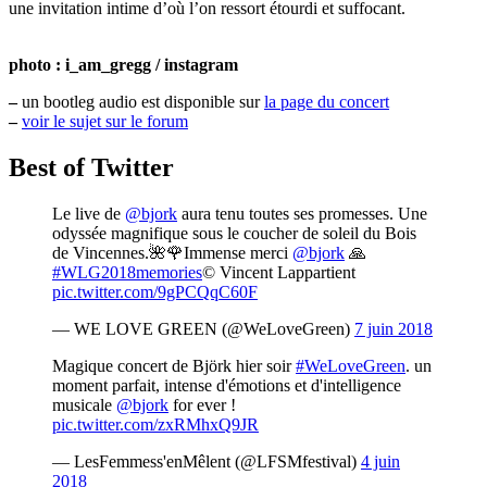
une invitation intime d’où l’on ressort étourdi et suffocant.
photo : i_am_gregg / instagram
–
un bootleg audio est disponible sur
la page du concert
–
voir le sujet sur le forum
Best of Twitter
Le live de
@bjork
aura tenu toutes ses promesses. Une
odyssée magnifique sous le coucher de soleil du Bois
de Vincennes.🌺🌹Immense merci
@bjork
🙏
#WLG2018memories
© Vincent Lappartient
pic.twitter.com/9gPCQqC60F
— WE LOVE GREEN (@WeLoveGreen)
7 juin 2018
Magique concert de Björk hier soir
#WeLoveGreen
. un
moment parfait, intense d'émotions et d'intelligence
musicale
@bjork
for ever !
pic.twitter.com/zxRMhxQ9JR
— LesFemmess'enMêlent (@LFSMfestival)
4 juin
2018