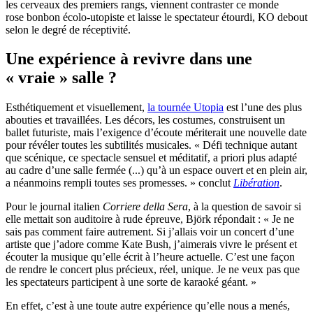
les cerveaux des premiers rangs, viennent contraster ce monde
rose bonbon écolo-utopiste et laisse le spectateur étourdi, KO debout
selon le degré de réceptivité.
Une expérience à revivre dans une
« vraie » salle ?
Esthétiquement et visuellement,
la tournée Utopia
est l’une des plus
abouties et travaillées. Les décors, les costumes, construisent un
ballet futuriste, mais l’exigence d’écoute mériterait une nouvelle date
pour révéler toutes les subtilités musicales. « Défi technique autant
que scénique, ce spectacle sensuel et méditatif, a priori plus adapté
au cadre d’une salle fermée (...) qu’à un espace ouvert et en plein air,
a néanmoins rempli toutes ses promesses. » conclut
Libération
.
Pour le journal italien
Corriere della Sera
, à la question de savoir si
elle mettait son auditoire à rude épreuve, Björk répondait : « Je ne
sais pas comment faire autrement. Si j’allais voir un concert d’une
artiste que j’adore comme Kate Bush, j’aimerais vivre le présent et
écouter la musique qu’elle écrit à l’heure actuelle. C’est une façon
de rendre le concert plus précieux, réel, unique. Je ne veux pas que
les spectateurs participent à une sorte de karaoké géant. »
En effet, c’est à une toute autre expérience qu’elle nous a menés,