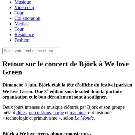
Musique
Vidéo clip
Tour
Collaboration
Médias
Tour
Résidence
Fashion
Retour sur le concert de Björk à We love
Green
Dimanche 3 juin, Björk était la tête d’affiche du festival parisien
e
We love Green. Une 8
édition sous le soleil dont la parfaite
organisation et le bon déroulement sont à souligner.
Deux jours intenses de musique clôturés par Björk et son groupe
mêlant
flûtes
,
percussions
,
harpe
et
machine
, ont fusionné
« technologie et primitivisme », selon
Le Monde
.
Björk à We love green, photo : monster m. /