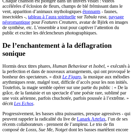
Chaque chanson est plongée dans un univers visuel : vidéos
accélérées d’éclosion de fleurs, champs de blé frémissant dans le
vent, apparition d’animaux mythologiques
étonnants
- faunes,
insectoïdes -,
tableau à l’aura spirituelle
sur
Tabula rasa
,
paysage
néoromantique
pour
Features Creatures
, avatar de Björk en images
de synthèse, etc. L’ensemble a tout pour captiver l’attention du
public et exciter les déclencheurs photographiques.
De l’enchantement à la déflagration
sonique
Hormis deux titres phares,
Human Behaviour
et
Isobel
, « exécutés à
la perfection et dans de nouveaux arrangements, qui ont provoqué le
bonheur des spectateurs. » dixit
Le Figaro
, la musique aux mélodies
arythmiques reste, malgré tout, difficile d’accès pour les non initiés.
Toutefois, la magie semble opérer sur une partie du public : « De la
grâce, de la fantaisie et un spectacle d’une poésie rare, sublimé par
une voix aérienne, parfois chuchotée, parfois poussée à l’extrême. »
décrit
Les Echos
.
Progressivement, les basses ultra puissantes, presque agressives - qui
peuvent rappeler la radicalité du live de
Lanark Artefax
, l’un de ses
récents collaborateurs - prennent de l’ampleur. Le trio de fin
composé de
Losss
,
Sue Me
,
Notget
dont les basses martèlent encore