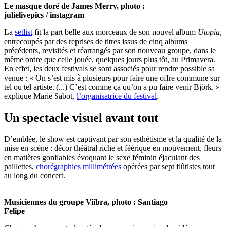
Le masque doré de James Merry, photo :
julielivepics / instagram
La
setlist
fit la part belle aux morceaux de son nouvel album
Utopia
,
entrecoupés par des reprises de titres issus de cinq albums
précédents, revisités et réarrangés par son nouveau groupe, dans le
même ordre que celle jouée, quelques jours plus tôt, au Primavera.
En effet, les deux festivals se sont associés pour rendre possible sa
venue : « On s’est mis à plusieurs pour faire une offre commune sur
tel ou tel artiste. (...) C’est comme ça qu’on a pu faire venir Björk. »
explique Marie Sabot,
l’organisatrice du festival
.
Un spectacle visuel avant tout
D’emblée, le show est captivant par son esthétisme et la qualité de la
mise en scène : décor théâtral riche et féérique en mouvement, fleurs
en matières gonflables évoquant le sexe féminin éjaculant des
paillettes,
chorégraphies millimétrées
opérées par sept flûtistes tout
au long du concert.
Musiciennes du groupe Viibra, photo : Santiago
Felipe