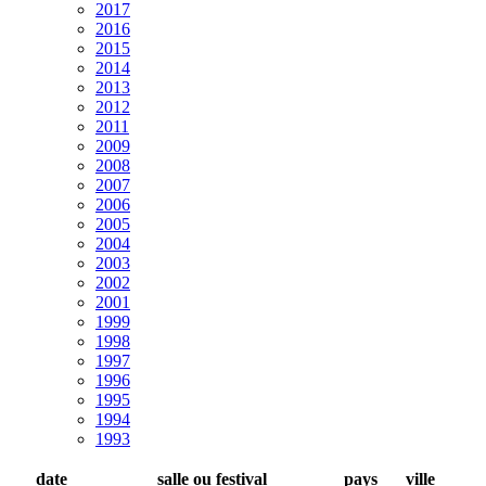
2017
2016
2015
2014
2013
2012
2011
2009
2008
2007
2006
2005
2004
2003
2002
2001
1999
1998
1997
1996
1995
1994
1993
date
salle ou festival
pays
ville