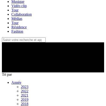
Musique
Vidéo clip
Tour
Collaboration
Médias
Tour
Résidence
Fashion
Concerts 2005
Tri
par
Année
2023
2022
2021
2019
2018