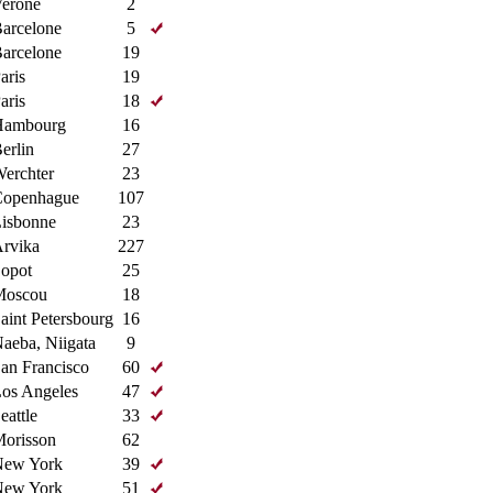
erone
2
arcelone
5
arcelone
19
aris
19
aris
18
Hambourg
16
erlin
27
erchter
23
openhague
107
isbonne
23
rvika
227
opot
25
Moscou
18
aint Petersbourg
16
aeba, Niigata
9
an Francisco
60
os Angeles
47
eattle
33
orisson
62
New York
39
New York
51