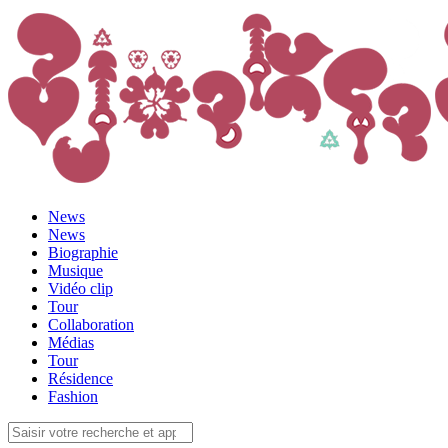
News
News
Biographie
Musique
Vidéo clip
Tour
Collaboration
Médias
Tour
Résidence
Fashion