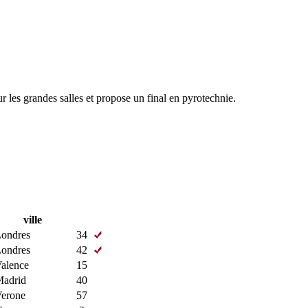
ur les grandes salles et propose un final en pyrotechnie.
ville
ondres
34
ondres
42
alence
15
adrid
40
erone
57