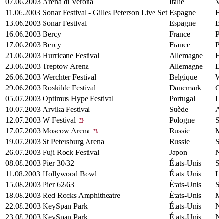
07.06.2003
Arena di Verona
Italie
V
11.06.2003
Sonar Festival - Gilles Peterson Live Set
Espagne
B
13.06.2003
Sonar Festival
Espagne
B
16.06.2003
Bercy
France
P
17.06.2003
Bercy
France
P
21.06.2003
Hurricane Festival
Allemagne
23.06.2003
Treptow Arena
Allemagne
B
26.06.2003
Werchter Festival
Belgique
W
29.06.2003
Roskilde Festival
Danemark
C
05.07.2003
Optimus Hype Festival
Portugal
L
10.07.2003
Arvika Festival
Suède
A
12.07.2003
W Festival
Pologne
S
17.07.2003
Moscow Arena
Russie
19.07.2003
St Petersburg Arena
Russie
S
26.07.2003
Fuji Rock Festival
Japon
N
08.08.2003
Pier 30/32
États-Unis
S
11.08.2003
Hollywood Bowl
États-Unis
L
15.08.2003
Pier 62/63
États-Unis
S
18.08.2003
Red Rocks Amphitheatre
États-Unis
M
22.08.2003
KeySpan Park
États-Unis
23.08.2003
KeySpan Park
États-Unis