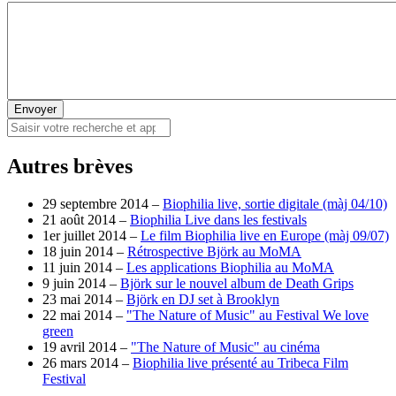
Envoyer
Autres brèves
29 septembre 2014 –
Biophilia live, sortie digitale (màj 04/10)
21 août 2014 –
Biophilia Live dans les festivals
1er juillet 2014 –
Le film Biophilia live en Europe (màj 09/07)
18 juin 2014 –
Rétrospective Björk au MoMA
11 juin 2014 –
Les applications Biophilia au MoMA
9 juin 2014 –
Björk sur le nouvel album de Death Grips
23 mai 2014 –
Björk en DJ set à Brooklyn
22 mai 2014 –
"The Nature of Music" au Festival We love
green
19 avril 2014 –
"The Nature of Music" au cinéma
26 mars 2014 –
Biophilia live présenté au Tribeca Film
Festival