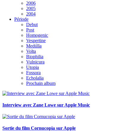
2006
2005
2004
Période
Debut
Post
Homogenic
Vespertine
Medúlla
Volta
Biophilia
Vulnicura
Utopia
Fossora
Echolalia
Prochain album
Interview avec Zane Lowe sur Apple Music
Sortie du film Cornucopia sur Apple