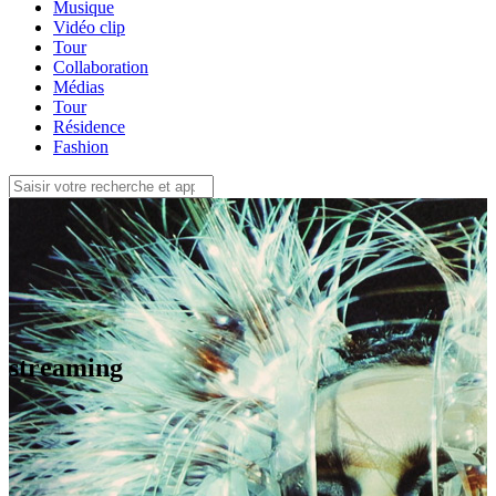
Musique
Vidéo clip
Tour
Collaboration
Médias
Tour
Résidence
Fashion
streaming