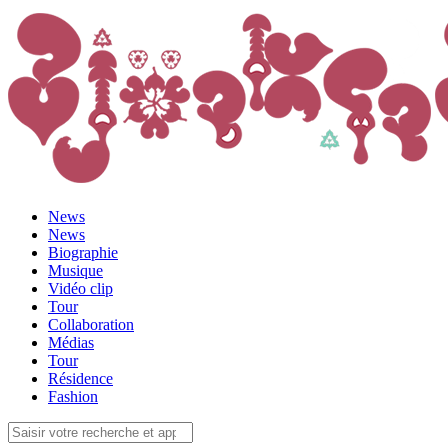
News
News
Biographie
Musique
Vidéo clip
Tour
Collaboration
Médias
Tour
Résidence
Fashion