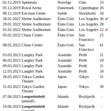
02.12.2019
Spektrum
Norvège
Oslo
33
05.12.2019
Royal Arena
Danemark
Copenhague
26
08.12.2019
Ericsson Globe
Suède
Stockholm
34
26.01.2022
Shrine Auditorium
États-Unis
Los Angeles
36
29.01.2022
Shrine Auditorium
États-Unis
Los Angeles
28
01.02.2022
Shrine Auditorium
États-Unis
Los Angeles
22
05.02.2022
Chase Center
États-Unis
San
25
Francisco
08.02.2022
Chase Center
États-Unis
San
41
Francisco
03.03.2023
Langley Park
Australie
Perth
31
06.03.2023
Langley Park
Australie
Perth
29
09.03.2023
Langley Park
Australie
Perth
31
12.03.2023
Langley Park
Australie
Perth
34
28.03.2023
Tokyo Garden
Japon
Tokyo
31
Theater
31.03.2023
Tokyo Garden
Japon
Tokyo
30
Theater
07.06.2023
Laugardalshöll
Islande
Reykjavík
-
(annulé)
10.06.2023
Laugardalshöll
Islande
Reykjavík
-
(annulé)