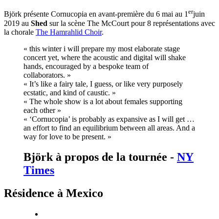
er
Björk présente Cornucopia en avant-première du 6 mai au 1
juin
2019 au
Shed
sur la scène The McCourt pour 8 représentations avec
la chorale
The Hamrahlid Choir
.
« this winter i will prepare my most elaborate stage
concert yet, where the acoustic and digital will shake
hands, encouraged by a bespoke team of
collaborators. »
« It’s like a fairy tale, I guess, or like very purposely
ecstatic, and kind of caustic. »
« The whole show is a lot about females supporting
each other »
« ‘Cornucopia’ is probably as expansive as I will get …
an effort to find an equilibrium between all areas. And a
way for love to be present. »
Björk à propos de la tournée -
NY
Times
Résidence à Mexico