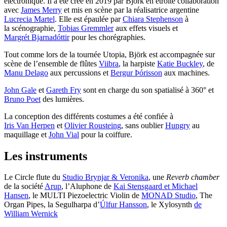
électronique. Il a été créé en 2019 par Björk en étroite collaboration
avec
James Merry
et mis en scène par la réalisatrice argentine
Lucrecia Martel
. Elle est épaulée par
Chiara Stephenson
à
la scénographie,
Tobias Gremmler
aux effets visuels et
Margrét Bjarnadóttir
pour les chorégraphies.
Tout comme lors de la tournée Utopia, Björk est accompagnée sur
scène de l’ensemble de flûtes
Viibra
, la harpiste
Katie Buckley
, de
Manu Delago
aux percussions et
Bergur Þórisson
aux machines.
John Gale
et
Gareth Fry
sont en charge du son spatialisé à 360° et
Bruno Poet
des lumières.
La conception des différents costumes a été confiée à
Iris Van Herpen
et
Olivier Rousteing
, sans oublier
Hungry
au
maquillage et
John Vial
pour la coiffure.
Les instruments
Le Circle flute du
Studio Brynjar & Veronika
, une
Reverb chamber
de la société
Arup
, l’Aluphone de
Kai Stensgaard et Michael
Hansen
, le MULTI Piezoelectric Violin de
MONAD Studio
, The
Organ Pipes, la Segulharpa d’
Úlfur Hansson
, le Xylosynth
de
William Wernick