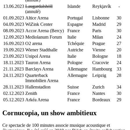
13.06.2023
Laugardalshöll
Islande
Reykjavík
-
(annulé)
01.09.2023
Altice Arena
Portugal
Lisbonne
30
04.09.2023
WiZink Center
Espagne
Madrid
29
08.09.2023
Accor Arena (Bercy)
France
Paris
30
12.09.2023
Mediolanum Forum
Italie
Milan
24
16.09.2023
O2 arena
Tchéquie
Prague
27
19.09.2023
Wiener Stadthalle
Autriche
Vienne
20
23.09.2023
Unipol Arena
Italie
Bologne
18
18.11.2023
Tauron Arena
Pologne
Cracovie
24
21.11.2023
Barclays Arena
Allemagne
Hambourg
33
24.11.2023
Quarterback
Allemagne
Leipzig
28
Immobilien Arena
28.11.2023
Hallenstadion
Suisse
Zurich
34
02.12.2023
Zenith
France
Nantes
30
05.12.2023
Arkéa Arena
France
Bordeaux
29
Cornucopia, un show ambitieux
Ce spectacle de 100 minutes associe musique acoustique et