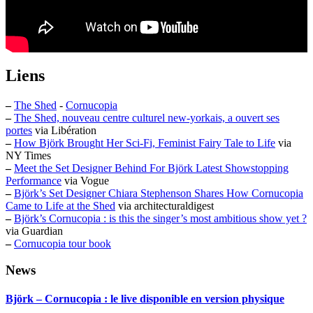
Liens
–
The Shed
-
Cornucopia
–
The Shed, nouveau centre culturel new-yorkais, a ouvert ses
portes
via Libération
–
How Björk Brought Her Sci-Fi, Feminist Fairy Tale to Life
via
NY Times
–
Meet the Set Designer Behind For Björk Latest Showstopping
Performance
via Vogue
–
Björk’s Set Designer Chiara Stephenson Shares How Cornucopia
Came to Life at the Shed
via architecturaldigest
–
Björk’s Cornucopia : is this the singer’s most ambitious show yet ?
via Guardian
–
Cornucopia tour book
News
Björk – Cornucopia : le live disponible en version physique