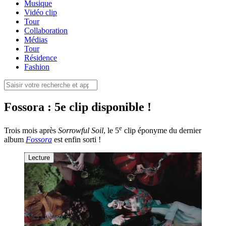
Musique
Vidéo clip
Tour
Collaboration
Médias
Tour
Résidence
Fashion
Fossora : 5e clip disponible !
e
Trois mois après
Sorrowful Soil
, le 5
clip éponyme du dernier
album
Fossora
est enfin sorti !
Lecture