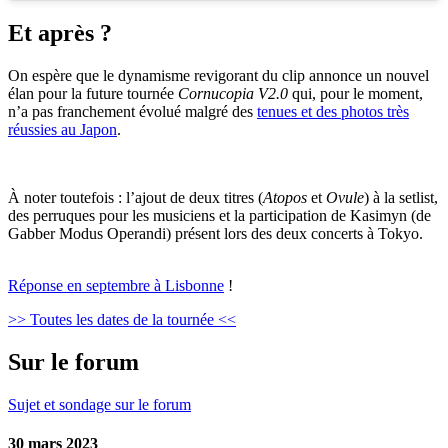
Et après ?
On espère que le dynamisme revigorant du clip annonce un nouvel
élan pour la future tournée
Cornucopia V2.0
qui, pour le moment,
n’a pas franchement évolué malgré des
tenues et des photos très
réussies au Japon
.
À noter toutefois : l’ajout de deux titres (
Atopos
et
Ovule
) à la setlist,
des perruques pour les musiciens et la participation de Kasimyn (de
Gabber Modus Operandi) présent lors des deux concerts à Tokyo.
Réponse en septembre à Lisbonne
!
>> Toutes les dates de la tournée <<
Sur le forum
Sujet et sondage sur le forum
30 mars 2023