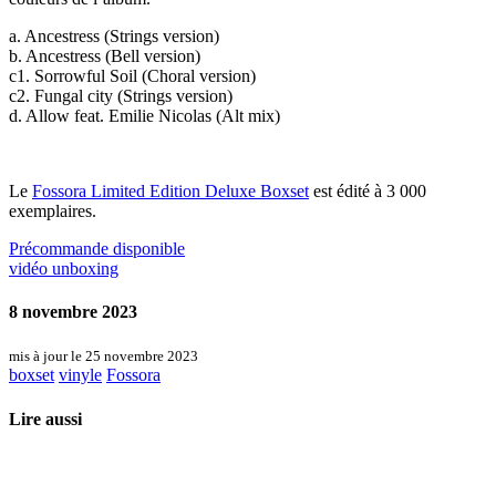
a. Ancestress (Strings version)
b. Ancestress (Bell version)
c1. Sorrowful Soil (Choral version)
c2. Fungal city (Strings version)
d. Allow feat. Emilie Nicolas (Alt mix)
Le
Fossora Limited Edition Deluxe Boxset
est édité à 3 000
exemplaires.
Précommande disponible
vidéo unboxing
8 novembre 2023
mis à jour le 25 novembre 2023
boxset
vinyle
Fossora
Lire aussi