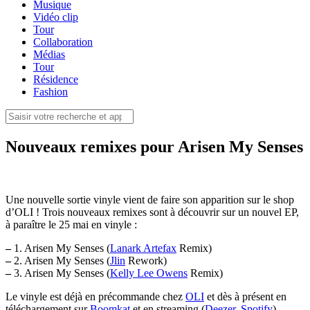
Musique
Vidéo clip
Tour
Collaboration
Médias
Tour
Résidence
Fashion
Nouveaux remixes pour Arisen My Senses
Une nouvelle sortie vinyle vient de faire son apparition sur le shop
d’OLI ! Trois nouveaux remixes sont à découvrir sur un nouvel EP,
à paraître le 25 mai en vinyle :
–
1. Arisen My Senses (
Lanark Artefax
Remix)
–
2. Arisen My Senses (
Jlin
Rework)
–
3. Arisen My Senses (
Kelly Lee Owens
Remix)
Le vinyle est déjà en précommande chez
OLI
et dès à présent en
téléchargement sur
Boomkat
et en streaming (
Deezer
,
Spotify
).