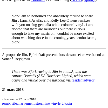
bjorki am so honoured and absolutely thrilled to share
Jlin , Lanark Artefax and Kelly Lee Owens remixes
with you on slug genitalia white coloured vinyl . i am
floored that there are musicians out there curious
enough to take my music on : couldnt be more excited
about watching those in the coming years : enthusiasm ,
björk
À propos de Jlin, Björk était présente lors de son set ce week-end au
Sonar à Reykjavik.
There was Björk raving to Jlin in a mask, and the
Aurora Borealis (AKA Northern Lights), which were
active and visible over the harbour.
via
residentadvisor
21 mars 2018
mis à jour le 22 mars 2018
remix
téléchargement
streaming
vinyle
Utopia