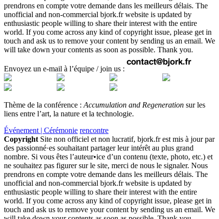
prendrons en compte votre demande dans les meilleurs délais. The
unofficial and non-commercial bjork.fr website is updated by
enthusiastic people willing to share their interest with the entire
world. If you come across any kind of copyright issue, please get in
touch and ask us to remove your content by sending us an email. We
will take down your contents as soon as possible. Thank you.
Envoyez un e-mail à l’équipe / join us :
Thème de la conférence :
Accumulation and Regeneration
sur les
liens entre l’art, la nature et la technologie.
Événement | Cérémonie
rencontre
Copyright
Site non officiel et non lucratif, bjork.fr est mis à jour par
des passionné·es souhaitant partager leur intérêt au plus grand
nombre. Si vous êtes l’auteur•ice d’un contenu (texte, photo, etc.) et
ne souhaitez pas figurer sur le site, merci de nous le signaler. Nous
prendrons en compte votre demande dans les meilleurs délais. The
unofficial and non-commercial bjork.fr website is updated by
enthusiastic people willing to share their interest with the entire
world. If you come across any kind of copyright issue, please get in
touch and ask us to remove your content by sending us an email. We
will take down your contents as soon as possible. Thank you.