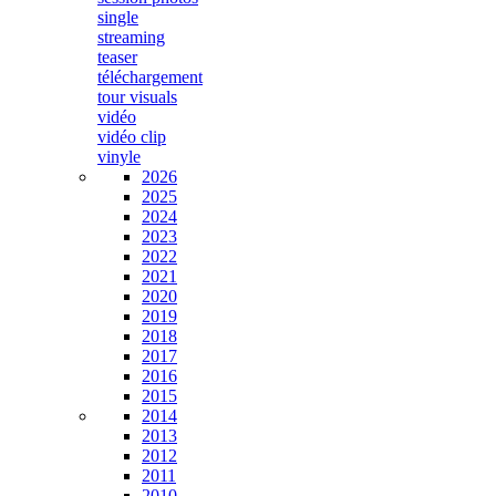
single
streaming
teaser
téléchargement
tour visuals
vidéo
vidéo clip
vinyle
2026
2025
2024
2023
2022
2021
2020
2019
2018
2017
2016
2015
2014
2013
2012
2011
2010