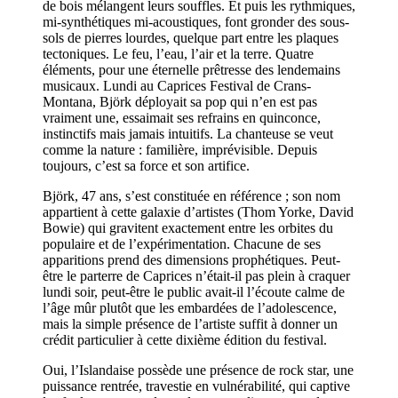
de bois mélangent leurs souffles. Et puis les rythmiques,
mi-synthétiques mi-acoustiques, font gronder des sous-
sols de pierres lourdes, quelque part entre les plaques
tectoniques. Le feu, l’eau, l’air et la terre. Quatre
éléments, pour une éternelle prêtresse des lendemains
musicaux. Lundi au Caprices Festival de Crans-
Montana, Björk déployait sa pop qui n’en est pas
vraiment une, essaimait ses refrains en quinconce,
instinctifs mais jamais intuitifs. La chanteuse se veut
comme la nature : familière, imprévisible. Depuis
toujours, c’est sa force et son artifice.
Björk, 47 ans, s’est constituée en référence ; son nom
appartient à cette galaxie d’artistes (Thom Yorke, David
Bowie) qui gravitent exactement entre les orbites du
populaire et de l’expérimentation. Chacune de ses
apparitions prend des dimensions prophétiques. Peut-
être le parterre de Caprices n’était-il pas plein à craquer
lundi soir, peut-être le public avait-il l’écoute calme de
l’âge mûr plutôt que les embardées de l’adolescence,
mais la simple présence de l’artiste suffit à donner un
crédit particulier à cette dixième édition du festival.
Oui, l’Islandaise possède une présence de rock star, une
puissance rentrée, travestie en vulnérabilité, qui captive