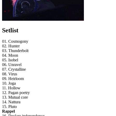
Setlist
01. Cosmogony
02. Hunter
03. Thunderbolt
04. Moon
05. Isobel
06. Unravel
07. Crystalline
08. Virus
09. Heirloom
10. Joga
11. Hollow
12. Pagan poetry
13. Mutual core
14. Nattura
15. Pluto
Rappel
16. Declare independence