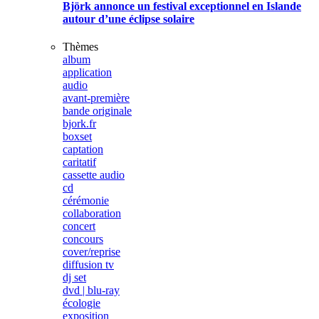
Björk annonce un festival exceptionnel en Islande
autour d’une éclipse solaire
Thèmes
album
application
audio
avant-première
bande originale
bjork.fr
boxset
captation
caritatif
cassette audio
cd
cérémonie
collaboration
concert
concours
cover/reprise
diffusion tv
dj set
dvd | blu-ray
écologie
exposition