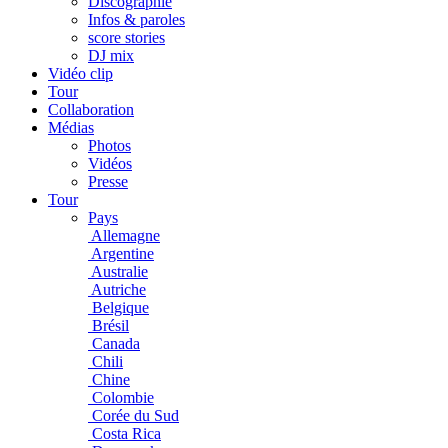
Discographie
Infos & paroles
score stories
DJ mix
Vidéo clip
Tour
Collaboration
Médias
Photos
Vidéos
Presse
Tour
Pays
Allemagne
Argentine
Australie
Autriche
Belgique
Brésil
Canada
Chili
Chine
Colombie
Corée du Sud
Costa Rica