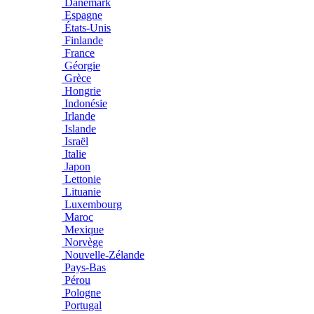
Danemark
Espagne
États-Unis
Finlande
France
Géorgie
Grèce
Hongrie
Indonésie
Irlande
Islande
Israël
Italie
Japon
Lettonie
Lituanie
Luxembourg
Maroc
Mexique
Norvège
Nouvelle-Zélande
Pays-Bas
Pérou
Pologne
Portugal