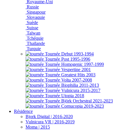
Royaume-Uni
Russie
Singapour
Slovaquie
Suède
Suisse
Taïwan
Tchéquie
Thaïlande
Turquie
Résidence
Bjork Digital | 2016-2020
Vulnicura VR | 2016-2019
Moma | 2015