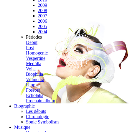
2009
2008
2007
2006
2005
2004
Périodes
Debut
Post
Homogenic
Vespertine
Medúlla
Volta
Biophilia
Vulnicura
Utopia
Fossora
Echolalia
Prochain album
Biographie
Les débuts
Chronologie
Sonic Symbolism
Musique