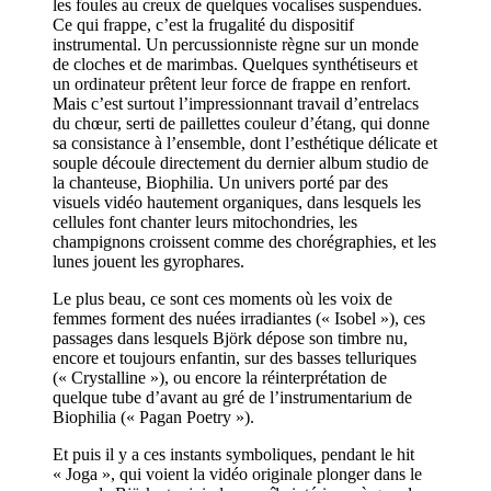
les foules au creux de quelques vocalises suspendues.
Ce qui frappe, c’est la frugalité du dispositif
instrumental. Un percussionniste règne sur un monde
de cloches et de marimbas. Quelques synthétiseurs et
un ordinateur prêtent leur force de frappe en renfort.
Mais c’est surtout l’impressionnant travail d’entrelacs
du chœur, serti de paillettes couleur d’étang, qui donne
sa consistance à l’ensemble, dont l’esthétique délicate et
souple découle directement du dernier album studio de
la chanteuse, Biophilia. Un univers porté par des
visuels vidéo hautement organiques, dans lesquels les
cellules font chanter leurs mitochondries, les
champignons croissent comme des chorégraphies, et les
lunes jouent les gyrophares.
Le plus beau, ce sont ces moments où les voix de
femmes forment des nuées irradiantes (« Isobel »), ces
passages dans lesquels Björk dépose son timbre nu,
encore et toujours enfantin, sur des basses telluriques
(« Crystalline »), ou encore la réinterprétation de
quelque tube d’avant au gré de l’instrumentarium de
Biophilia (« Pagan Poetry »).
Et puis il y a ces instants symboliques, pendant le hit
« Joga », qui voient la vidéo originale plonger dans le