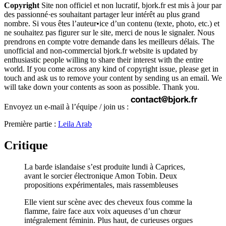
Copyright
Site non officiel et non lucratif, bjork.fr est mis à jour par
des passionné·es souhaitant partager leur intérêt au plus grand
nombre. Si vous êtes l’auteur•ice d’un contenu (texte, photo, etc.) et
ne souhaitez pas figurer sur le site, merci de nous le signaler. Nous
prendrons en compte votre demande dans les meilleurs délais. The
unofficial and non-commercial bjork.fr website is updated by
enthusiastic people willing to share their interest with the entire
world. If you come across any kind of copyright issue, please get in
touch and ask us to remove your content by sending us an email. We
will take down your contents as soon as possible. Thank you.
Envoyez un e-mail à l’équipe / join us :
Première partie :
Leila Arab
Critique
La barde islandaise s’est produite lundi à Caprices,
avant le sorcier électronique Amon Tobin. Deux
propositions expérimentales, mais rassembleuses
Elle vient sur scène avec des cheveux fous comme la
flamme, faire face aux voix aqueuses d’un chœur
intégralement féminin. Plus haut, de curieuses orgues