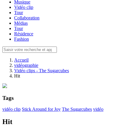
Musique
Vidéo clip
Tour
Collaboration
Médias
Tour
Résidence
Fashion
Accueil
vidéographie
Vidéo clips - The Sugarcubes
Hit
Tags
vidéo clip
Stick Around for Joy
The Sugarcubes
vidéo
Hit