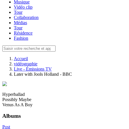
Musique
Vidéo clip
Tour
Collaboration
Médias
Tour
Résidence
Fashion
Accueil
vidéographie
Live - Émissions TV
Later with Jools Holland - BBC
Hyperballad
Possibly Maybe
Venus As A Boy
Albums
Post