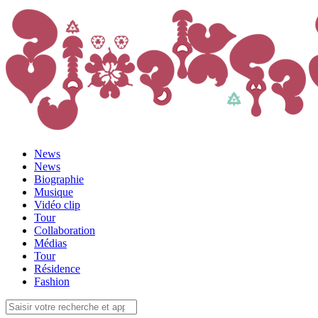
News
News
Biographie
Musique
Vidéo clip
Tour
Collaboration
Médias
Tour
Résidence
Fashion