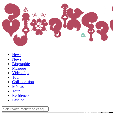
News
News
Biographie
Musique
Vidéo clip
Tour
Collaboration
Médias
Tour
Résidence
Fashion