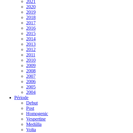
2021
2020
2019
2018
2017
2016
2015
2014
2013
2012
2011
2010
2009
2008
2007
2006
2005
2004
Période
Debut
Post
Homogenic
Vespertine
Medúlla
Volta