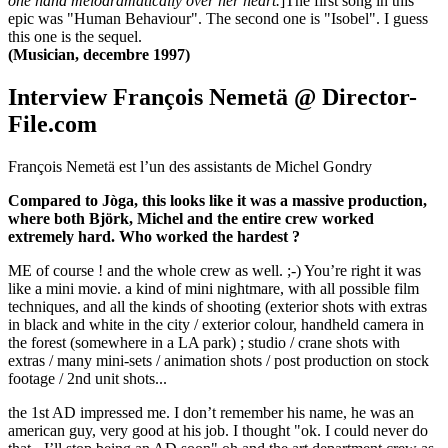
one hand melodramatically over her heart.
]The first song in this
epic was "Human Behaviour". The second one is "Isobel". I guess
this one is the sequel.
(Musician, decembre 1997)
Interview François Nemetä @ Director-
File.com
François Nemetä est l’un des assistants de Michel Gondry
Compared to Jòga, this looks like it was a massive production,
where both Björk, Michel and the entire crew worked
extremely hard. Who worked the hardest ?
ME of course ! and the whole crew as well. ;-) You’re right it was
like a mini movie. a kind of mini nightmare, with all possible film
techniques, and all the kinds of shooting (exterior shots with extras
in black and white in the city / exterior colour, handheld camera in
the forest (somewhere in a LA park) ; studio / crane shots with
extras / many mini-sets / animation shots / post production on stock
footage / 2nd unit shots...
the 1st AD impressed me. I don’t remember his name, he was an
american guy, very good at his job. I thought "ok. I could never do