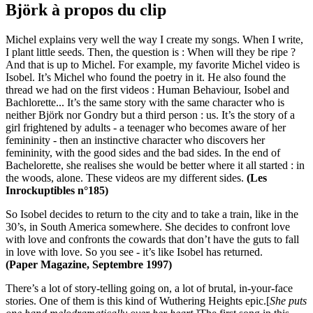
Björk à propos du clip
Michel explains very well the way I create my songs. When I write,
I plant little seeds. Then, the question is : When will they be ripe ?
And that is up to Michel. For example, my favorite Michel video is
Isobel. It’s Michel who found the poetry in it. He also found the
thread we had on the first videos : Human Behaviour, Isobel and
Bachlorette... It’s the same story with the same character who is
neither Björk nor Gondry but a third person : us. It’s the story of a
girl frightened by adults - a teenager who becomes aware of her
femininity - then an instinctive character who discovers her
femininity, with the good sides and the bad sides. In the end of
Bachelorette, she realises she would be better where it all started : in
the woods, alone. These videos are my different sides.
(Les
Inrockuptibles n°185)
So Isobel decides to return to the city and to take a train, like in the
30’s, in South America somewhere. She decides to confront love
with love and confronts the cowards that don’t have the guts to fall
in love with love. So you see - it’s like Isobel has returned.
(Paper Magazine, Septembre 1997)
There’s a lot of story-telling going on, a lot of brutal, in-your-face
stories. One of them is this kind of Wuthering Heights epic.[
She puts