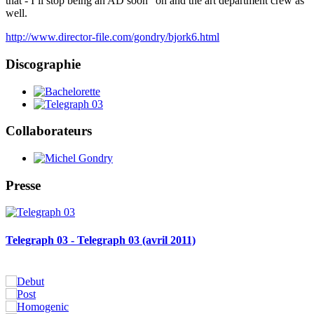
that - I’ll stop being an AD soon" oh and the art department crew as
well.
http://www.director-file.com/gondry/bjork6.html
Discographie
Collaborateurs
Presse
Telegraph 03 - Telegraph 03 (avril 2011)