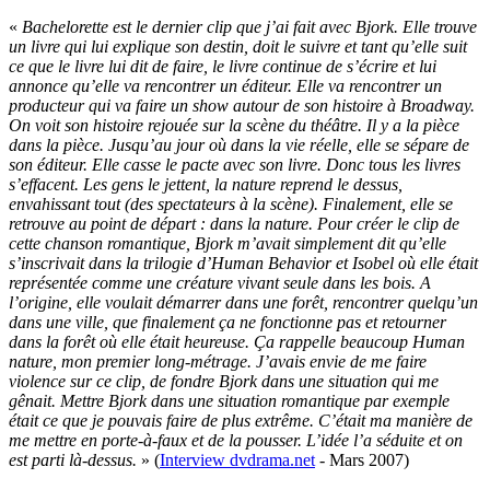
«
Bachelorette est le dernier clip que j’ai fait avec Bjork. Elle trouve
un livre qui lui explique son destin, doit le suivre et tant qu’elle suit
ce que le livre lui dit de faire, le livre continue de s’écrire et lui
annonce qu’elle va rencontrer un éditeur. Elle va rencontrer un
producteur qui va faire un show autour de son histoire à Broadway.
On voit son histoire rejouée sur la scène du théâtre. Il y a la pièce
dans la pièce. Jusqu’au jour où dans la vie réelle, elle se sépare de
son éditeur. Elle casse le pacte avec son livre. Donc tous les livres
s’effacent. Les gens le jettent, la nature reprend le dessus,
envahissant tout (des spectateurs à la scène). Finalement, elle se
retrouve au point de départ : dans la nature. Pour créer le clip de
cette chanson romantique, Bjork m’avait simplement dit qu’elle
s’inscrivait dans la trilogie d’Human Behavior et Isobel où elle était
représentée comme une créature vivant seule dans les bois. A
l’origine, elle voulait démarrer dans une forêt, rencontrer quelqu’un
dans une ville, que finalement ça ne fonctionne pas et retourner
dans la forêt où elle était heureuse. Ça rappelle beaucoup Human
nature, mon premier long-métrage. J’avais envie de me faire
violence sur ce clip, de fondre Bjork dans une situation qui me
gênait. Mettre Bjork dans une situation romantique par exemple
était ce que je pouvais faire de plus extrême. C’était ma manière de
me mettre en porte-à-faux et de la pousser. L’idée l’a séduite et on
est parti là-dessus.
» (
Interview dvdrama.net
- Mars 2007)