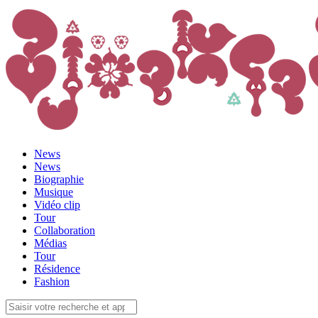
News
News
Biographie
Musique
Vidéo clip
Tour
Collaboration
Médias
Tour
Résidence
Fashion