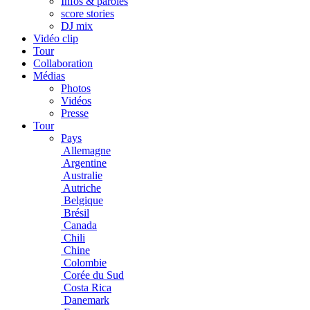
Infos & paroles
score stories
DJ mix
Vidéo clip
Tour
Collaboration
Médias
Photos
Vidéos
Presse
Tour
Pays
Allemagne
Argentine
Australie
Autriche
Belgique
Brésil
Canada
Chili
Chine
Colombie
Corée du Sud
Costa Rica
Danemark