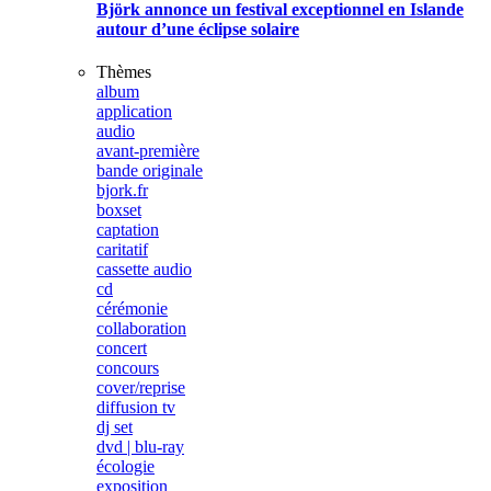
Björk annonce un festival exceptionnel en Islande
autour d’une éclipse solaire
Thèmes
album
application
audio
avant-première
bande originale
bjork.fr
boxset
captation
caritatif
cassette audio
cd
cérémonie
collaboration
concert
concours
cover/reprise
diffusion tv
dj set
dvd | blu-ray
écologie
exposition