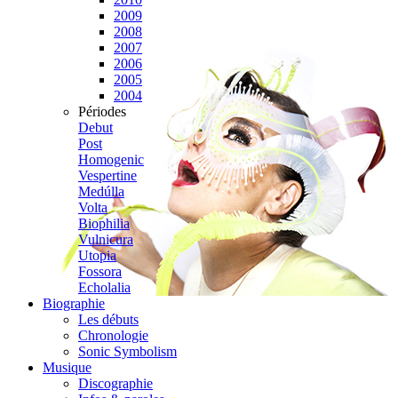
2009
2008
2007
2006
2005
2004
Périodes
Debut
Post
Homogenic
Vespertine
Medúlla
Volta
Biophilia
Vulnicura
Utopia
Fossora
Echolalia
Biographie
Les débuts
Chronologie
Sonic Symbolism
Musique
Discographie