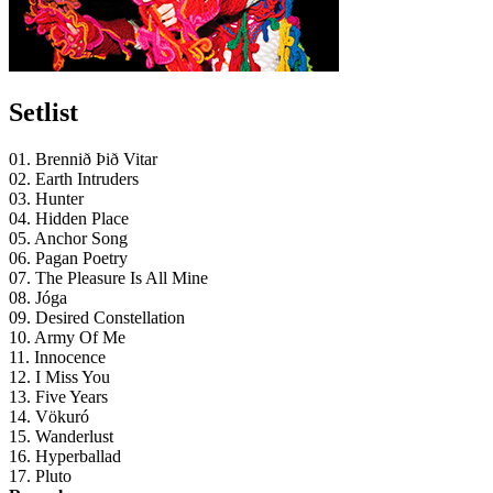
Setlist
01. Brennið Þið Vitar
02. Earth Intruders
03. Hunter
04. Hidden Place
05. Anchor Song
06. Pagan Poetry
07. The Pleasure Is All Mine
08. Jóga
09. Desired Constellation
10. Army Of Me
11. Innocence
12. I Miss You
13. Five Years
14. Vökuró
15. Wanderlust
16. Hyperballad
17. Pluto