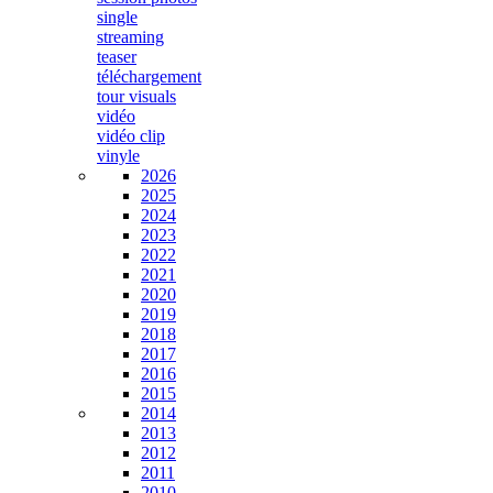
single
streaming
teaser
téléchargement
tour visuals
vidéo
vidéo clip
vinyle
2026
2025
2024
2023
2022
2021
2020
2019
2018
2017
2016
2015
2014
2013
2012
2011
2010