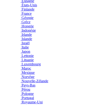
Espagne
États-Unis
Finlande
France
Géorgie
Grèce
Hongrie
Indonésie
Irlande
Islande
Israël
Italie
Japon
Lettonie
Lituanie
Luxembourg
Maroc
Mexique
Norvège
Nouvelle-Zélande
Pays-Bas
Pérou
Pologne
Portugal
Royaume-Uni