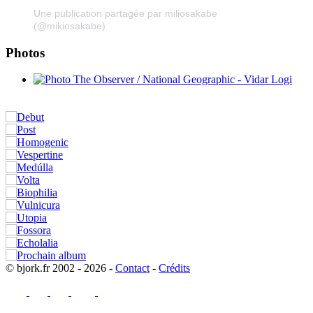
Une publication partagée par miliosakabe
(@mikiosakabe)
Photos
© bjork.fr 2002 - 2026 -
Contact
-
Crédits