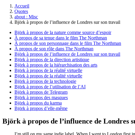
Accueil
Quotes
about : Misc
Björk à propos de l’influence de Londres sur son travail
Björk à propos de la nature comme source d’espoir
À propos de sa tenue dans le film The Northman
À propos de son personnage dans le film The Northman
À propos de son rôle dans The Northman
Björk à propos de l’influence de Londres sur son travail
Björk à propos de la direction artistique
Björk à propos de la hiérarchisation des arts
Björk à propos de la réalité virtuelle
Björk à propos de la réalité virtuelle
Björk à propos de la technologie
Björk à propos de l’utilisation de l’AI
Björk à propos de Telegram
Björk à propos des masques
Björk à propos du karma
Björk à propos d’elle-même
Björk à propos de l’influence de Londres s
I’m still on my same indie label. When I went to London first in