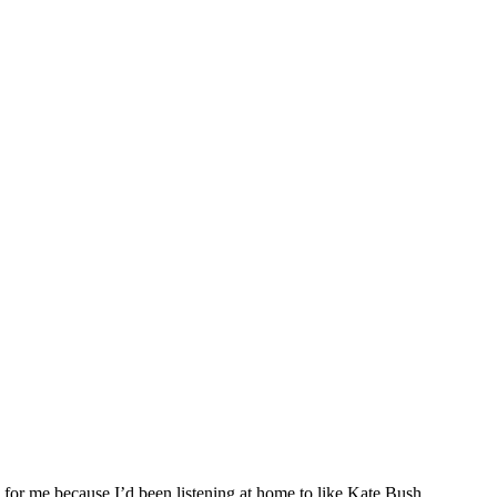
ng for me because I’d been listening at home to like Kate Bush,