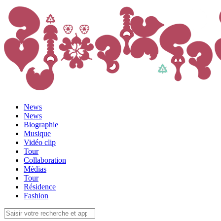
News
News
Biographie
Musique
Vidéo clip
Tour
Collaboration
Médias
Tour
Résidence
Fashion