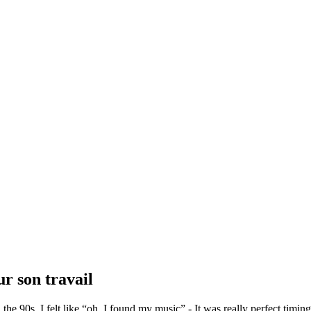
ur son travail
 the 90s, I felt like “oh, I found my music” - It was really perfect timi