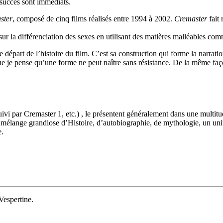
e succès sont immédiats.
ster
, composé de cinq films réalisés entre 1994 à 2002.
Cremaster
fait 
r la différenciation des sexes en utilisant des matières malléables comm
e départ de l’histoire du film. C’est sa construction qui forme la narrat
que je pense qu’une forme ne peut naître sans résistance. De la même f
suivi par Cremaster 1, etc.) , le présentent généralement dans une multit
mélange grandiose d’Histoire, d’autobiographie, de mythologie, un uni
e.
 Vespertine.