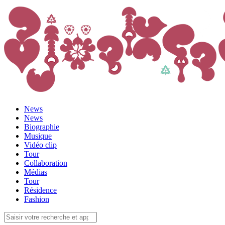
News
News
Biographie
Musique
Vidéo clip
Tour
Collaboration
Médias
Tour
Résidence
Fashion