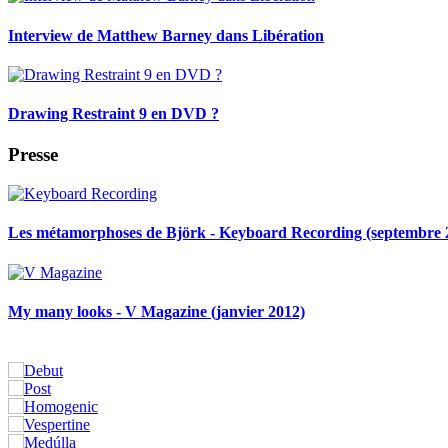
Interview de Matthew Barney dans Libération
Drawing Restraint 9 en DVD ?
Presse
Les métamorphoses de Björk - Keyboard Recording (septembre 
My many looks - V Magazine (janvier 2012)