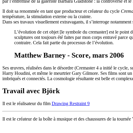
par l’entremise de la galeriste Barbara Gladstone : la controverse et l
Il doit sa renommée en tant que producteur et créateur du cycle
Crema
température, la stimulation externe ou la crainte.
Dans ses travaux visuellement extravagants, il s’interroge notamment su
L’évolution de cet objet [le symbole du cremaster] est le point d
sculptures ont toujours été faites par mon corps entravé parce 
contraire. Cela fait partie du processus de l’évolution.
Matthew Barney - Score, mars 2006
Ses œuvres, réalisées dans le désordre (Cremaster 4 a initié le cycle, 
Harry Houdini, et même le meurtrier Gary Gilmore. Ses films sont un 
imbriqués et connectés. La cosmologie résultante est belle et complex
Travail avec Björk
Il est le réalisateur du film
Drawing Restraint 9
Il est le créateur de la boîte à musique et des chaussures de la tournée