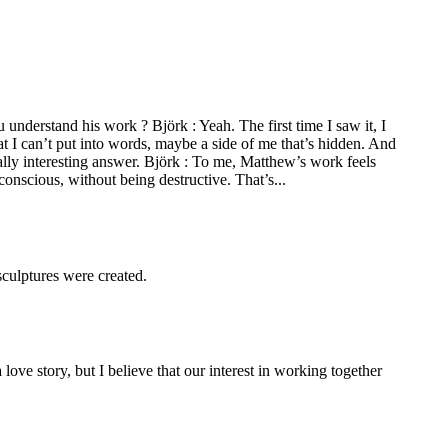
understand his work ? Björk : Yeah. The first time I saw it, I
at I can’t put into words, maybe a side of me that’s hidden. And
eally interesting answer. Björk : To me, Matthew’s work feels
conscious, without being destructive. That’s...
sculptures were created.
love story, but I believe that our interest in working together