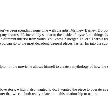
. You’ve been spending some time with the artist Matthew Barney. Do you 
y dreams. It’s incredibly similar to the inside of myself, the things th
e a different interior from yours. You know ? Juergen Teller : That’s a r
you can go to the most decadent, deepest places, far-far-far into the sub
ptor. In the movie he allows himself to create a mythology of how the 
love story, which I also wanted to do. I wanted the piece to operate as a 
ter that we can both really relate to — this relationship to nature.