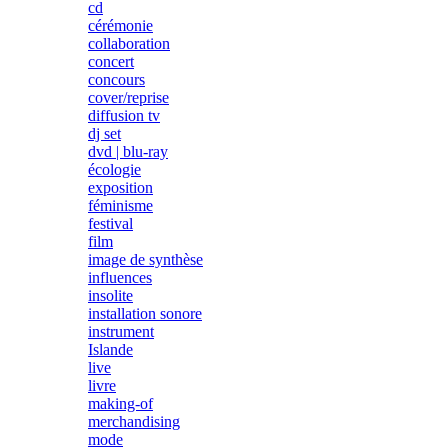
cd
cérémonie
collaboration
concert
concours
cover/reprise
diffusion tv
dj set
dvd | blu-ray
écologie
exposition
féminisme
festival
film
image de synthèse
influences
insolite
installation sonore
instrument
Islande
live
livre
making-of
merchandising
mode