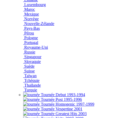
Luxembourg
Maroc
Mexique
Norvège
Nouvelle-Zélande
Pays-Bas
Pérou
Pologne
Portugal
Royaume-Uni
Russie
Singapour
Slovaquie
Suède
Suisse
Taïwan
Tchéquie
Thaïlande
Turquie