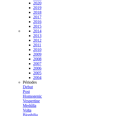
2020
2019
2018
2017
2016
2015
2014
2013
2012
2011
2010
2009
2008
2007
2006
2005
2004
Périodes
Debut
Post
Homogenic
Vespertine
Medúlla
Volta
Biophilia