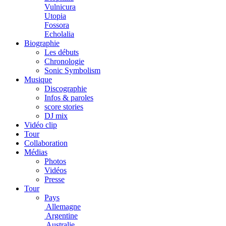
Vulnicura
Utopia
Fossora
Echolalia
Biographie
Les débuts
Chronologie
Sonic Symbolism
Musique
Discographie
Infos & paroles
score stories
DJ mix
Vidéo clip
Tour
Collaboration
Médias
Photos
Vidéos
Presse
Tour
Pays
Allemagne
Argentine
Australie