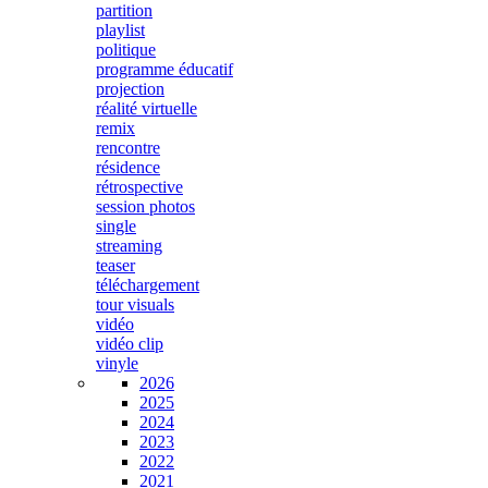
partition
playlist
politique
programme éducatif
projection
réalité virtuelle
remix
rencontre
résidence
rétrospective
session photos
single
streaming
teaser
téléchargement
tour visuals
vidéo
vidéo clip
vinyle
2026
2025
2024
2023
2022
2021