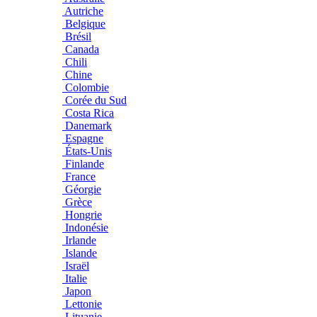
Autriche
Belgique
Brésil
Canada
Chili
Chine
Colombie
Corée du Sud
Costa Rica
Danemark
Espagne
États-Unis
Finlande
France
Géorgie
Grèce
Hongrie
Indonésie
Irlande
Islande
Israël
Italie
Japon
Lettonie
Lituanie