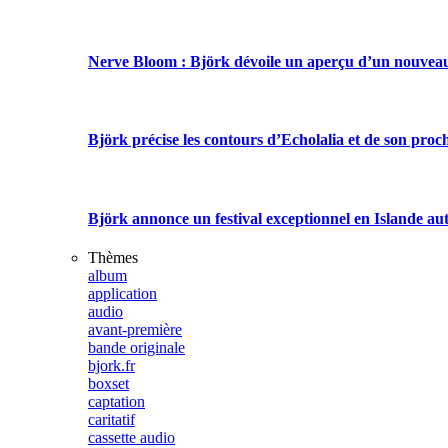
Nerve Bloom : Björk dévoile un aperçu d’un nouvea
Björk précise les contours d’Echolalia et de son pro
Björk annonce un festival exceptionnel en Islande aut
Thèmes
album
application
audio
avant-première
bande originale
bjork.fr
boxset
captation
caritatif
cassette audio