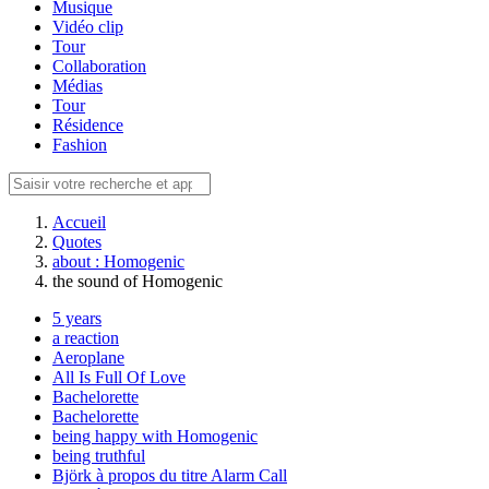
Musique
Vidéo clip
Tour
Collaboration
Médias
Tour
Résidence
Fashion
Accueil
Quotes
about : Homogenic
the sound of Homogenic
5 years
a reaction
Aeroplane
All Is Full Of Love
Bachelorette
Bachelorette
being happy with Homogenic
being truthful
Björk à propos du titre Alarm Call