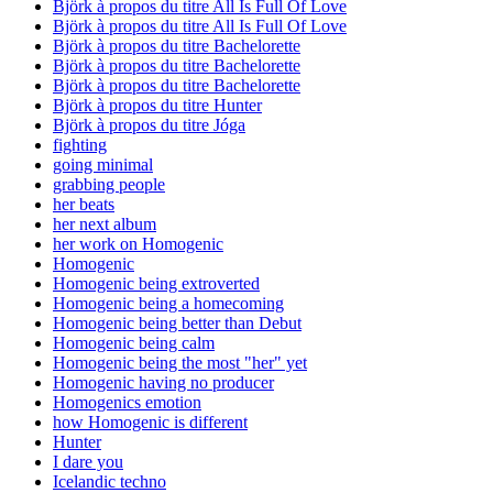
Björk à propos du titre All Is Full Of Love
Björk à propos du titre All Is Full Of Love
Björk à propos du titre Bachelorette
Björk à propos du titre Bachelorette
Björk à propos du titre Bachelorette
Björk à propos du titre Hunter
Björk à propos du titre Jóga
fighting
going minimal
grabbing people
her beats
her next album
her work on Homogenic
Homogenic
Homogenic being extroverted
Homogenic being a homecoming
Homogenic being better than Debut
Homogenic being calm
Homogenic being the most "her" yet
Homogenic having no producer
Homogenics emotion
how Homogenic is different
Hunter
I dare you
Icelandic techno