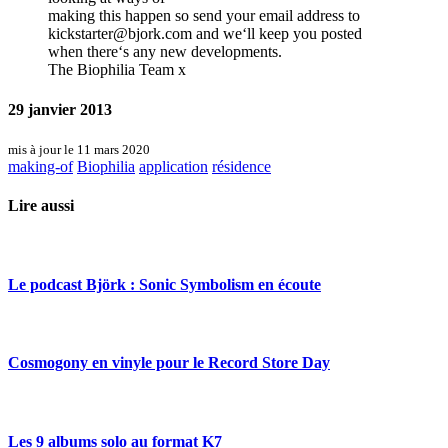
making this happen so send your email address to
kickstarter@bjork.com and we‘ll keep you posted
when there‘s any new developments.
The Biophilia Team x
29 janvier 2013
mis à jour le 11 mars 2020
making-of
Biophilia
application
résidence
Lire aussi
Le podcast Björk : Sonic Symbolism en écoute
Cosmogony en vinyle pour le Record Store Day
Les 9 albums solo au format K7