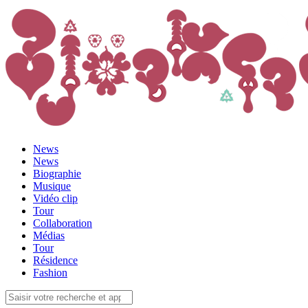
News
News
Biographie
Musique
Vidéo clip
Tour
Collaboration
Médias
Tour
Résidence
Fashion