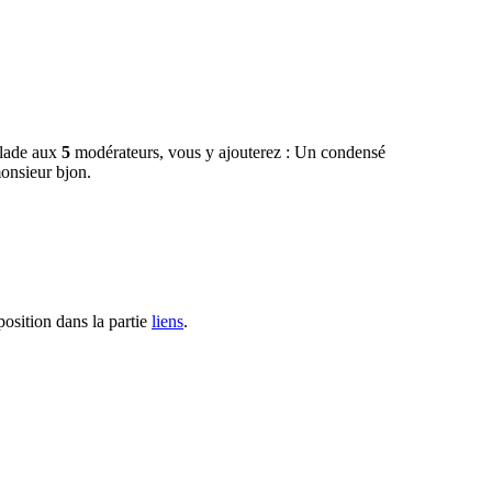
alade aux
5
modérateurs, vous y ajouterez : Un condensé
monsieur bjon.
sposition dans la partie
liens
.