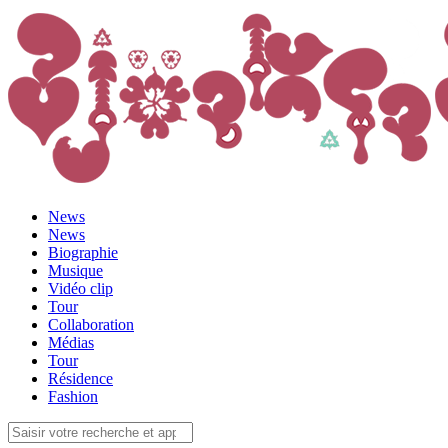
News
News
Biographie
Musique
Vidéo clip
Tour
Collaboration
Médias
Tour
Résidence
Fashion