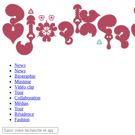
News
News
Biographie
Musique
Vidéo clip
Tour
Collaboration
Médias
Tour
Résidence
Fashion