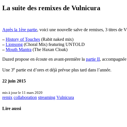
La suite des remixes de Vulnicura
Après la 1ère partie
, voici une nouvelle salve de remixes, 3 titres de 
–
History of Touches
(Rabit naked mix)
–
Lionsong
(Choral Mix) featuring UNTOLD
–
Mouth Mantra
(The Haxan Cloak)
Dazed propose en écoute en avant-première la
partie II
, accompagnée 
e
Une 3
partie est d’ores et déjà prévue plus tard dans l’année.
22 juin 2015
mis à jour le 11 mars 2020
remix
collaboration
streaming
Vulnicura
Lire aussi