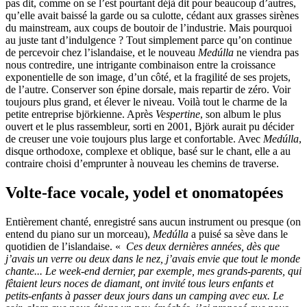
pas dit, comme on se l’est pourtant déjà dit pour beaucoup d’autres,
qu’elle avait baissé la garde ou sa culotte, cédant aux grasses sirènes
du mainstream, aux coups de boutoir de l’industrie. Mais pourquoi
au juste tant d’indulgence ? Tout simplement parce qu’on continue
de percevoir chez l’islandaise, et le nouveau
Medúlla
ne viendra pas
nous contredire, une intrigante combinaison entre la croissance
exponentielle de son image, d’un côté, et la fragilité de ses projets,
de l’autre. Conserver son épine dorsale, mais repartir de zéro. Voir
toujours plus grand, et élever le niveau. Voilà tout le charme de la
petite entreprise björkienne. Après
Vespertine
, son album le plus
ouvert et le plus rassembleur, sorti en 2001, Björk aurait pu décider
de creuser une voie toujours plus large et confortable. Avec
Medúlla
,
disque orthodoxe, complexe et oblique, basé sur le chant, elle a au
contraire choisi d’emprunter à nouveau les chemins de traverse.
Volte-face vocale, yodel et onomatopées
Entièrement chanté, enregistré sans aucun instrument ou presque (on
entend du piano sur un morceau),
Medúlla
a puisé sa sève dans le
quotidien de l’islandaise. «
Ces deux dernières années, dès que
j’avais un verre ou deux dans le nez, j’avais envie que tout le monde
chante... Le week-end dernier, par exemple, mes grands-parents, qui
fêtaient leurs noces de diamant, ont invité tous leurs enfants et
petits-enfants à passer deux jours dans un camping avec eux. Le