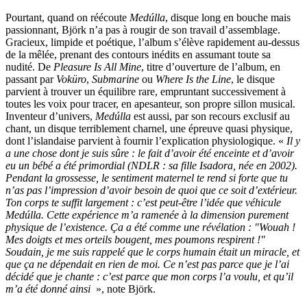
Pourtant, quand on réécoute
Medúlla
, disque long en bouche mais
passionnant, Björk n’a pas à rougir de son travail d’assemblage.
Gracieux, limpide et poétique, l’album s’élève rapidement au-dessus
de la mêlée, prenant des contours inédits en assumant toute sa
nudité. De
Pleasure Is All Mine
, titre d’ouverture de l’album, en
passant par
Voküro
,
Submarine
ou
Where Is the Line
, le disque
parvient à trouver un équilibre rare, empruntant successivement à
toutes les voix pour tracer, en apesanteur, son propre sillon musical.
Inventeur d’univers,
Medúlla
est aussi, par son recours exclusif au
chant, un disque terriblement charnel, une épreuve quasi physique,
dont l’islandaise parvient à fournir l’explication physiologique. «
Il y
a une chose dont je suis sûre : le fait d’avoir été enceinte et d’avoir
eu un bébé a été primordial (NDLR : sa fille Isadora, née en 2002).
Pendant la grossesse, le sentiment maternel te rend si forte que tu
n’as pas l’impression d’avoir besoin de quoi que ce soit d’extérieur.
Ton corps te suffit largement : c’est peut-être l’idée que véhicule
Medúlla
. Cette expérience m’a ramenée à la dimension purement
physique de l’existence. Ça a été comme une révélation : "Wouah !
Mes doigts et mes orteils bougent, mes poumons respirent !"
Soudain, je me suis rappelé que le corps humain était un miracle, et
que ça ne dépendait en rien de moi. Ce n’est pas parce que je l’ai
décidé que je chante : c’est parce que mon corps l’a voulu, et qu’il
m’a été donné ainsi
», note Björk.