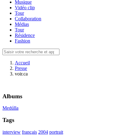
Musique
Vidéo clip
Tour
Collaboration
Médias
Tour
Résidence
Fashion
Accueil
Presse
voir.ca
Albums
Medúlla
Tags
interview
français
2004
portrait