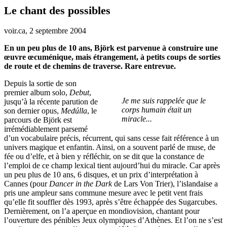
Le chant des possibles
voir.ca, 2 septembre 2004
En un peu plus de 10 ans, Björk est parvenue à construire une
œuvre œcuménique, mais étrangement, à petits coups de sorties
de route et de chemins de traverse. Rare entrevue.
Depuis la sortie de son
premier album solo,
Debut
,
Je me suis rappelée que le
jusqu’à la récente parution de
corps humain était un
son dernier opus,
Medúlla
, le
miracle...
parcours de Björk est
irrémédiablement parsemé
d’un vocabulaire précis, récurrent, qui sans cesse fait référence à un
univers magique et enfantin. Ainsi, on a souvent parlé de muse, de
fée ou d’elfe, et à bien y réfléchir, on se dit que la constance de
l’emploi de ce champ lexical tient aujourd’hui du miracle. Car après
un peu plus de 10 ans, 6 disques, et un prix d’interprétation à
Cannes (pour
Dancer in the Dark
de Lars Von Trier), l’islandaise a
pris une ampleur sans commune mesure avec le petit vent frais
qu’elle fit souffler dès 1993, après s’être échappée des Sugarcubes.
Dernièrement, on l’a aperçue en mondiovision, chantant pour
l’ouverture des pénibles Jeux olympiques d’Athènes. Et l’on ne s’est