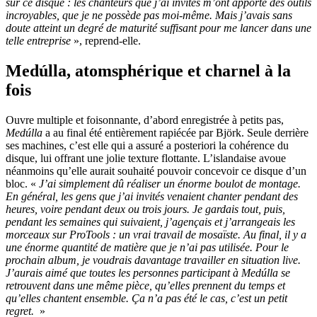
sur ce disque : les chanteurs que j’ai invités m’ont apporté des outils
incroyables, que je ne possède pas moi-même. Mais j’avais sans
doute atteint un degré de maturité suffisant pour me lancer dans une
telle entreprise
», reprend-elle.
Medúlla, atomsphérique et charnel à la
fois
Ouvre multiple et foisonnante, d’abord enregistrée à petits pas,
Medúlla
a au final été entièrement rapiécée par Björk. Seule derrière
ses machines, c’est elle qui a assuré a posteriori la cohérence du
disque, lui offrant une jolie texture flottante. L’islandaise avoue
néanmoins qu’elle aurait souhaité pouvoir concevoir ce disque d’un
bloc. «
J’ai simplement dû réaliser un énorme boulot de montage.
En général, les gens que j’ai invités venaient chanter pendant des
heures, voire pendant deux ou trois jours. Je gardais tout, puis,
pendant les semaines qui suivaient, j’agençais et j’arrangeais les
morceaux sur ProTools : un vrai travail de mosaïste. Au final, il y a
une énorme quantité de matière que je n’ai pas utilisée. Pour le
prochain album, je voudrais davantage travailler en situation live.
J’aurais aimé que toutes les personnes participant à
Medúlla
se
retrouvent dans une même pièce, qu’elles prennent du temps et
qu’elles chantent ensemble. Ça n’a pas été le cas, c’est un petit
regret.
»