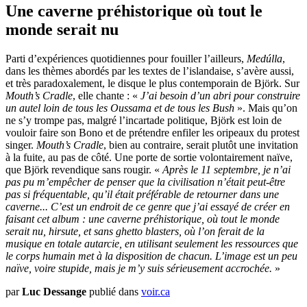
Une caverne préhistorique où tout le
monde serait nu
Parti d’expériences quotidiennes pour fouiller l’ailleurs,
Medúlla
,
dans les thèmes abordés par les textes de l’islandaise, s’avère aussi,
et très paradoxalement, le disque le plus contemporain de Björk. Sur
Mouth’s Cradle
, elle chante : «
J’ai besoin d’un abri pour construire
un autel loin de tous les Oussama et de tous les Bush
». Mais qu’on
ne s’y trompe pas, malgré l’incartade politique, Björk est loin de
vouloir faire son Bono et de prétendre enfiler les oripeaux du protest
singer.
Mouth’s Cradle
, bien au contraire, serait plutôt une invitation
à la fuite, au pas de côté. Une porte de sortie volontairement naïve,
que Björk revendique sans rougir. «
Après le 11 septembre, je n’ai
pas pu m’empêcher de penser que la civilisation n’était peut-être
pas si fréquentable, qu’il était préférable de retourner dans une
caverne... C’est un endroit de ce genre que j’ai essayé de créer en
faisant cet album : une caverne préhistorique, où tout le monde
serait nu, hirsute, et sans ghetto blasters, où l’on ferait de la
musique en totale autarcie, en utilisant seulement les ressources que
le corps humain met à la disposition de chacun. L’image est un peu
naïve, voire stupide, mais je m’y suis sérieusement accrochée.
»
par
Luc Dessange
publié dans
voir.ca