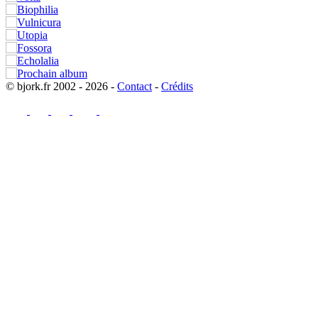
© bjork.fr 2002 - 2026 -
Contact
-
Crédits