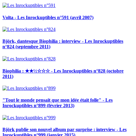
Volta - Les Inrockuptibles n°591 (avril 2007)
Björk, dantesque Biophilia : interview - Les Inrockuptibles
n°824 (septembre 2011)
Biophilia : ★★½☆☆☆ - Les Inrockuptibles n°828 (octobre
2011)
"Tout le monde pensait que mon idée était folle" - Les
Inrockuptibles n°899 (février 2013)
Björk publie son nouvel album par surprise : interview - Les
Inrockuptibles n°999 (janvier 2015)