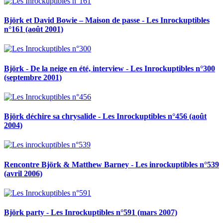
Björk et David Bowie – Maison de passe - Les Inrockuptibles
n°161 (août 2001)
Björk - De la neige en été, interview - Les Inrockuptibles n°300
(septembre 2001)
Björk déchire sa chrysalide - Les Inrockuptibles n°456 (août
2004)
Rencontre Björk & Matthew Barney - Les inrockuptibles n°539
(avril 2006)
Björk party - Les Inrockuptibles n°591 (mars 2007)