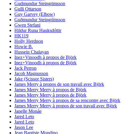
Gudmundur Steingrimsson
Gulli Ottarson
Guy Garvey (Elbow)
Guðmundur Steingrímsson
Gwen Stefani
Hildur Runa Hauksdóttir
HK119
Holly Herdnon
Howie B.
Hussein Chalayan
Inez+Vinoodh à propos de Björk
Inez+Vinoodh à propos de Björk
Jack Perron
Jacob Magnusson
Jake (Scissor Sisters)
James Merry à propos de son travail avec Björk
James Merry Merry à propos de Björk
James Merry Merry à propos de Björk
James Merry Merry à propos de sa rencontre avec Björk
James Merry Merry à propos de son travail avec Björk
Janelle Monáe
Jared Leto
Jared Leto
Jason Lee
Jean Baptiste Mondino