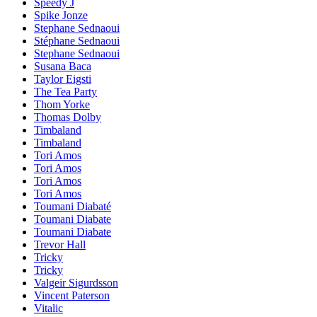
Speedy J
Spike Jonze
Stephane Sednaoui
Stéphane Sednaoui
Stephane Sednaoui
Susana Baca
Taylor Eigsti
The Tea Party
Thom Yorke
Thomas Dolby
Timbaland
Timbaland
Tori Amos
Tori Amos
Tori Amos
Tori Amos
Toumani Diabaté
Toumani Diabate
Toumani Diabate
Trevor Hall
Tricky
Tricky
Valgeir Sigurdsson
Vincent Paterson
Vitalic