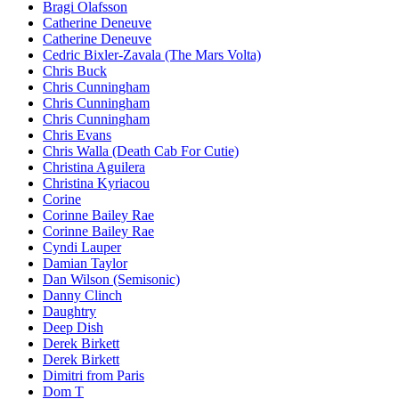
Bragi Olafsson
Catherine Deneuve
Catherine Deneuve
Cedric Bixler-Zavala (The Mars Volta)
Chris Buck
Chris Cunningham
Chris Cunningham
Chris Cunningham
Chris Evans
Chris Walla (Death Cab For Cutie)
Christina Aguilera
Christina Kyriacou
Corine
Corinne Bailey Rae
Corinne Bailey Rae
Cyndi Lauper
Damian Taylor
Dan Wilson (Semisonic)
Danny Clinch
Daughtry
Deep Dish
Derek Birkett
Derek Birkett
Dimitri from Paris
Dom T