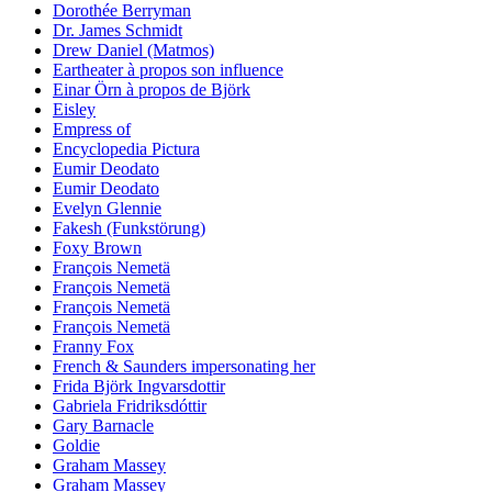
Dorothée Berryman
Dr. James Schmidt
Drew Daniel (Matmos)
Eartheater à propos son influence
Einar Örn à propos de Björk
Eisley
Empress of
Encyclopedia Pictura
Eumir Deodato
Eumir Deodato
Evelyn Glennie
Fakesh (Funkstörung)
Foxy Brown
François Nemetä
François Nemetä
François Nemetä
François Nemetä
Franny Fox
French & Saunders impersonating her
Frida Björk Ingvarsdottir
Gabriela Fridriksdóttir
Gary Barnacle
Goldie
Graham Massey
Graham Massey