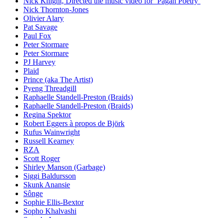
Nick Knight, Directed the music video for ’Pagan Poetry’
Nick Thornton-Jones
Olivier Alary
Pat Savage
Paul Fox
Peter Stormare
Peter Stormare
PJ Harvey
Plaid
Prince (aka The Artist)
Pyeng Threadgill
Raphaelle Standell-Preston (Braids)
Raphaelle Standell-Preston (Braids)
Regina Spektor
Robert Eggers à propos de Björk
Rufus Wainwright
Russell Kearney
RZA
Scott Roger
Shirley Manson (Garbage)
Siggi Baldursson
Skunk Anansie
Sônge
Sophie Ellis-Bextor
Sopho Khalvashi