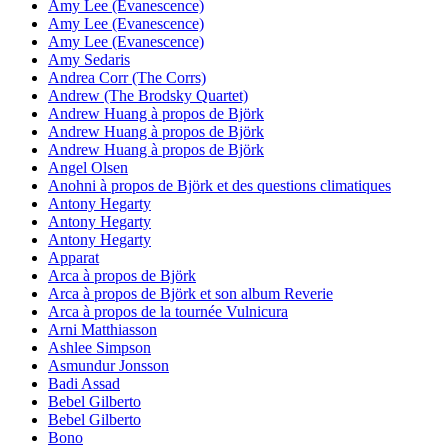
Amy Lee (Evanescence)
Amy Lee (Evanescence)
Amy Lee (Evanescence)
Amy Sedaris
Andrea Corr (The Corrs)
Andrew (The Brodsky Quartet)
Andrew Huang à propos de Björk
Andrew Huang à propos de Björk
Andrew Huang à propos de Björk
Angel Olsen
Anohni à propos de Björk et des questions climatiques
Antony Hegarty
Antony Hegarty
Antony Hegarty
Apparat
Arca à propos de Björk
Arca à propos de Björk et son album Reverie
Arca à propos de la tournée Vulnicura
Arni Matthiasson
Ashlee Simpson
Asmundur Jonsson
Badi Assad
Bebel Gilberto
Bebel Gilberto
Bono