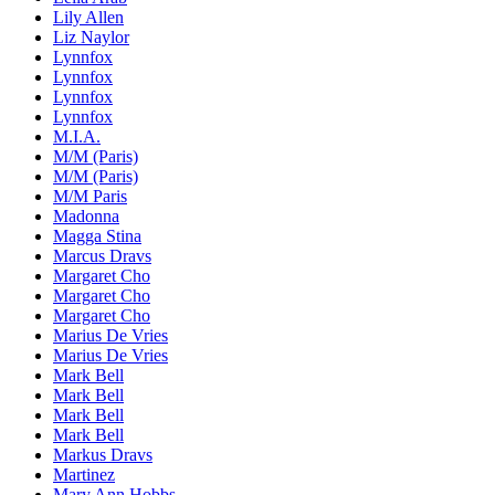
Lily Allen
Liz Naylor
Lynnfox
Lynnfox
Lynnfox
Lynnfox
M.I.A.
M/M (Paris)
M/M (Paris)
M/M Paris
Madonna
Magga Stina
Marcus Dravs
Margaret Cho
Margaret Cho
Margaret Cho
Marius De Vries
Marius De Vries
Mark Bell
Mark Bell
Mark Bell
Mark Bell
Markus Dravs
Martinez
Mary Ann Hobbs