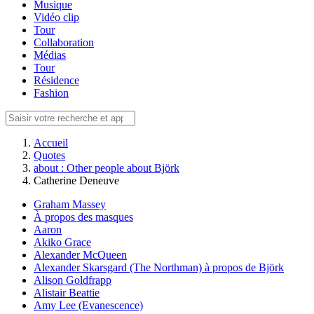
Musique
Vidéo clip
Tour
Collaboration
Médias
Tour
Résidence
Fashion
Accueil
Quotes
about : Other people about Björk
Catherine Deneuve
Graham Massey
À propos des masques
Aaron
Akiko Grace
Alexander McQueen
Alexander Skarsgard (The Northman) à propos de Björk
Alison Goldfrapp
Alistair Beattie
Amy Lee (Evanescence)