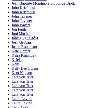
Jean-Baptiste Mondino à propos de Björk
John Kricfalusi
John Kricfalusi
John Tavener
John Tavener
John Waters
Jon Fugler
Joni Mitchell
Jónsi (Sigur Rós)
Josh Groban
Justin Robertson
Kate Garner
Keira Knightley
Kelela
Kelis
Kelly Lee Owens
Kent Nagano
Lars von Trier
Lars von Trier
Lars von Trier
Lars von Trier
Lars von Trier
Laura Levine
Laura Levine
Leila Arab