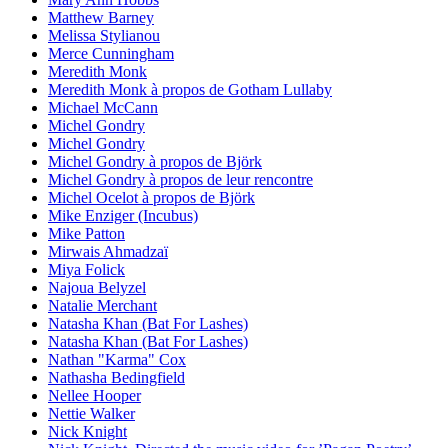
Matthew Barney
Melissa Stylianou
Merce Cunningham
Meredith Monk
Meredith Monk à propos de Gotham Lullaby
Michael McCann
Michel Gondry
Michel Gondry
Michel Gondry à propos de Björk
Michel Gondry à propos de leur rencontre
Michel Ocelot à propos de Björk
Mike Enziger (Incubus)
Mike Patton
Mirwais Ahmadzaï
Miya Folick
Najoua Belyzel
Natalie Merchant
Natasha Khan (Bat For Lashes)
Natasha Khan (Bat For Lashes)
Nathan "Karma" Cox
Nathasha Bedingfield
Nellee Hooper
Nettie Walker
Nick Knight