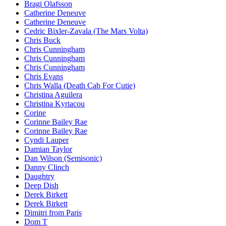
Bragi Olafsson
Catherine Deneuve
Catherine Deneuve
Cedric Bixler-Zavala (The Mars Volta)
Chris Buck
Chris Cunningham
Chris Cunningham
Chris Cunningham
Chris Evans
Chris Walla (Death Cab For Cutie)
Christina Aguilera
Christina Kyriacou
Corine
Corinne Bailey Rae
Corinne Bailey Rae
Cyndi Lauper
Damian Taylor
Dan Wilson (Semisonic)
Danny Clinch
Daughtry
Deep Dish
Derek Birkett
Derek Birkett
Dimitri from Paris
Dom T