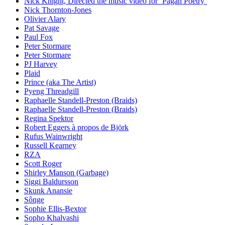
Nick Knight, Directed the music video for ’Pagan Poetry’
Nick Thornton-Jones
Olivier Alary
Pat Savage
Paul Fox
Peter Stormare
Peter Stormare
PJ Harvey
Plaid
Prince (aka The Artist)
Pyeng Threadgill
Raphaelle Standell-Preston (Braids)
Raphaelle Standell-Preston (Braids)
Regina Spektor
Robert Eggers à propos de Björk
Rufus Wainwright
Russell Kearney
RZA
Scott Roger
Shirley Manson (Garbage)
Siggi Baldursson
Skunk Anansie
Sônge
Sophie Ellis-Bextor
Sopho Khalvashi