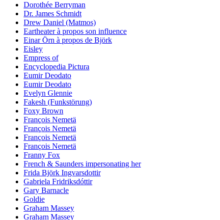
Dorothée Berryman
Dr. James Schmidt
Drew Daniel (Matmos)
Eartheater à propos son influence
Einar Örn à propos de Björk
Eisley
Empress of
Encyclopedia Pictura
Eumir Deodato
Eumir Deodato
Evelyn Glennie
Fakesh (Funkstörung)
Foxy Brown
François Nemetä
François Nemetä
François Nemetä
François Nemetä
Franny Fox
French & Saunders impersonating her
Frida Björk Ingvarsdottir
Gabriela Fridriksdóttir
Gary Barnacle
Goldie
Graham Massey
Graham Massey