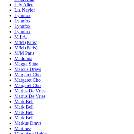
Lily Allen
Liz Naylor
Lynnfox
Lynnfox
Lynnfox
Lynnfox
M.I.A.
M/M (Paris)
M/M (Paris)
M/M Paris
Madonna
Magga Stina
Marcus Dravs
Margaret Cho
Margaret Cho
Margaret Cho
Marius De Vries
Marius De Vries
Mark Bell
Mark Bell
Mark Bell
Mark Bell
Markus Dravs
Martinez
Mary Ann Hobbs