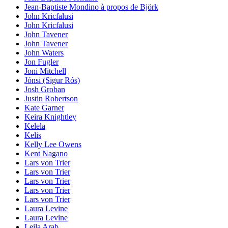
Jean-Baptiste Mondino à propos de Björk
John Kricfalusi
John Kricfalusi
John Tavener
John Tavener
John Waters
Jon Fugler
Joni Mitchell
Jónsi (Sigur Rós)
Josh Groban
Justin Robertson
Kate Garner
Keira Knightley
Kelela
Kelis
Kelly Lee Owens
Kent Nagano
Lars von Trier
Lars von Trier
Lars von Trier
Lars von Trier
Lars von Trier
Laura Levine
Laura Levine
Leila Arab