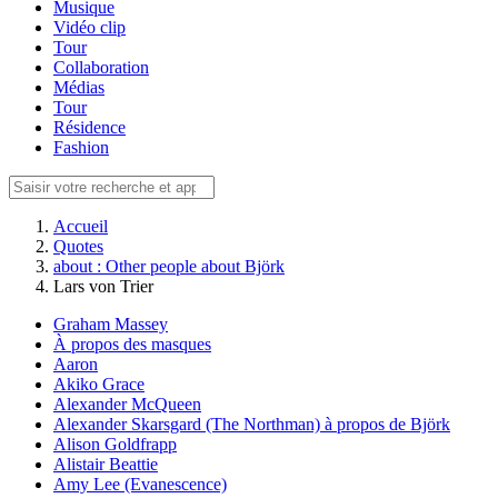
Musique
Vidéo clip
Tour
Collaboration
Médias
Tour
Résidence
Fashion
Accueil
Quotes
about : Other people about Björk
Lars von Trier
Graham Massey
À propos des masques
Aaron
Akiko Grace
Alexander McQueen
Alexander Skarsgard (The Northman) à propos de Björk
Alison Goldfrapp
Alistair Beattie
Amy Lee (Evanescence)