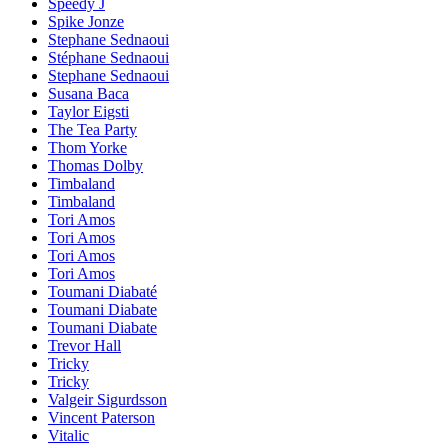
Speedy J
Spike Jonze
Stephane Sednaoui
Stéphane Sednaoui
Stephane Sednaoui
Susana Baca
Taylor Eigsti
The Tea Party
Thom Yorke
Thomas Dolby
Timbaland
Timbaland
Tori Amos
Tori Amos
Tori Amos
Tori Amos
Toumani Diabaté
Toumani Diabate
Toumani Diabate
Trevor Hall
Tricky
Tricky
Valgeir Sigurdsson
Vincent Paterson
Vitalic