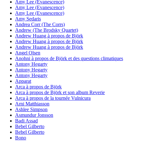
Amy Lee (Evanescence)
Amy Lee (Evanescence)
Amy Lee (Evanescence)
Amy Sedaris
Andrea Corr (The Corrs)
Andrew (The Brodsky Quartet)
Andrew Huang à propos de Björk
Andrew Huang à propos de Björk
Andrew Huang à propos de Björk
Angel Olsen
Anohni à propos de Björk et des questions climatiques
Antony Hegarty
Antony Hegarty
Antony Hegarty
Apparat
Arca à propos de Björk
Arca à propos de Björk et son album Reverie
Arca à propos de la tournée Vulnicura
Arni Matthiasson
Ashlee Simpson
Asmundur Jonsson
Badi Assad
Bebel Gilberto
Bebel Gilberto
Bono