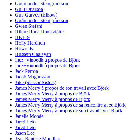
Gudmundur Steingrimsson
Gulli Ottarson
Guy Garvey (Elbow)
Guðmundur Steingrímsson
Gwen Stefani
Hildur Runa Hauksdóttir
HK119
Holly Herdnon
Howie B.
Hussein Chalayan
Inez+Vinoodh à propos de Björk
Inez+Vinoodh à propos de Björk
Jack Perron
Jacob Magnusson
Jake (Scissor Sisters)
James Merry à propos de son travail avec Björk
James Merry Merry à propos de Björk
James Merry Merry à propos de Björk
James Merry Merry à propos de sa rencontre avec Björk
James Merry Merry à propos de son travail avec Björk
Janelle Monáe
Jared Leto
Jared Leto
Jason Lee
Jean Baptiste Mondino