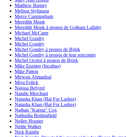
Matthew Barney
Melissa Stylianou
Merce Cunningham
Meredith Monk
Meredith Monk à propos de Gotham Lullaby
Michael McCann
Michel Gondry
Michel Gondry
Michel Gondry à propos de Björk
Michel Gondry à propos de leur rencontre
Michel Ocelot à propos de Björk
Mike Enziger (Incubus)
Mike Patton
Mirwais Ahmadzaï
Miya Folick
Najoua Belyzel
Natalie Merchant
Natasha Khan (Bat For Lashes)
Natasha Khan (Bat For Lashes)
Nathan "Karma" Cox
Nathasha Bedingfield
Nellee Hooper
Nettie Walker
Nick Knight