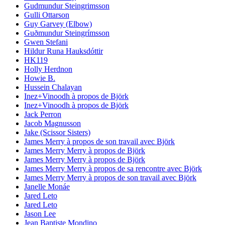
Gudmundur Steingrimsson
Gulli Ottarson
Guy Garvey (Elbow)
Guðmundur Steingrímsson
Gwen Stefani
Hildur Runa Hauksdóttir
HK119
Holly Herdnon
Howie B.
Hussein Chalayan
Inez+Vinoodh à propos de Björk
Inez+Vinoodh à propos de Björk
Jack Perron
Jacob Magnusson
Jake (Scissor Sisters)
James Merry à propos de son travail avec Björk
James Merry Merry à propos de Björk
James Merry Merry à propos de Björk
James Merry Merry à propos de sa rencontre avec Björk
James Merry Merry à propos de son travail avec Björk
Janelle Monáe
Jared Leto
Jared Leto
Jason Lee
Jean Baptiste Mondino