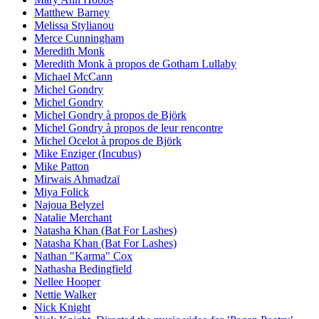
Matthew Barney
Melissa Stylianou
Merce Cunningham
Meredith Monk
Meredith Monk à propos de Gotham Lullaby
Michael McCann
Michel Gondry
Michel Gondry
Michel Gondry à propos de Björk
Michel Gondry à propos de leur rencontre
Michel Ocelot à propos de Björk
Mike Enziger (Incubus)
Mike Patton
Mirwais Ahmadzaï
Miya Folick
Najoua Belyzel
Natalie Merchant
Natasha Khan (Bat For Lashes)
Natasha Khan (Bat For Lashes)
Nathan "Karma" Cox
Nathasha Bedingfield
Nellee Hooper
Nettie Walker
Nick Knight