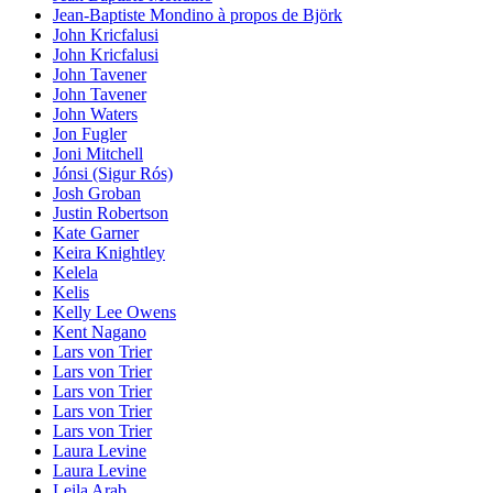
Jean-Baptiste Mondino à propos de Björk
John Kricfalusi
John Kricfalusi
John Tavener
John Tavener
John Waters
Jon Fugler
Joni Mitchell
Jónsi (Sigur Rós)
Josh Groban
Justin Robertson
Kate Garner
Keira Knightley
Kelela
Kelis
Kelly Lee Owens
Kent Nagano
Lars von Trier
Lars von Trier
Lars von Trier
Lars von Trier
Lars von Trier
Laura Levine
Laura Levine
Leila Arab