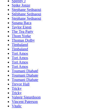
Speedy J
Spike Jonze
Stephane Sednaoui
Stéphane Sednaoui
Stephane Sednaoui
Susana Baca
Taylor Eigsti
The Tea Party
Thom Yorke
Thomas Dolby
Timbaland
Timbaland
Tori Amos
Tori Amos
Tori Amos
Tori Amos
Toumani Diabaté
Toumani Diabate
Toumani Diabate
Trevor Hall
Tricky
Tricky
Valgeir Sigurdsson
Vincent Paterson
Vitalic