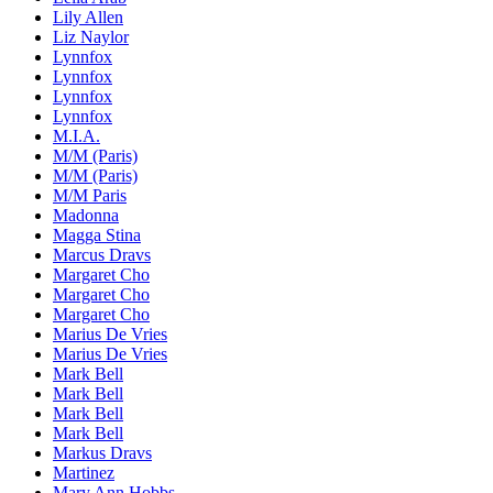
Lily Allen
Liz Naylor
Lynnfox
Lynnfox
Lynnfox
Lynnfox
M.I.A.
M/M (Paris)
M/M (Paris)
M/M Paris
Madonna
Magga Stina
Marcus Dravs
Margaret Cho
Margaret Cho
Margaret Cho
Marius De Vries
Marius De Vries
Mark Bell
Mark Bell
Mark Bell
Mark Bell
Markus Dravs
Martinez
Mary Ann Hobbs