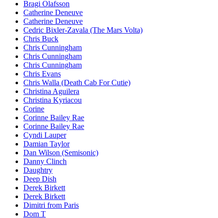
Bragi Olafsson
Catherine Deneuve
Catherine Deneuve
Cedric Bixler-Zavala (The Mars Volta)
Chris Buck
Chris Cunningham
Chris Cunningham
Chris Cunningham
Chris Evans
Chris Walla (Death Cab For Cutie)
Christina Aguilera
Christina Kyriacou
Corine
Corinne Bailey Rae
Corinne Bailey Rae
Cyndi Lauper
Damian Taylor
Dan Wilson (Semisonic)
Danny Clinch
Daughtry
Deep Dish
Derek Birkett
Derek Birkett
Dimitri from Paris
Dom T