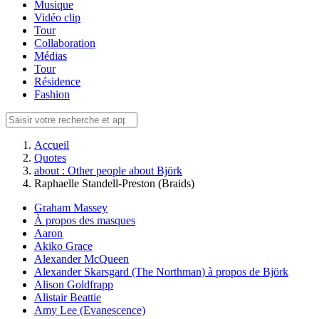
Musique
Vidéo clip
Tour
Collaboration
Médias
Tour
Résidence
Fashion
Accueil
Quotes
about : Other people about Björk
Raphaelle Standell-Preston (Braids)
Graham Massey
À propos des masques
Aaron
Akiko Grace
Alexander McQueen
Alexander Skarsgard (The Northman) à propos de Björk
Alison Goldfrapp
Alistair Beattie
Amy Lee (Evanescence)