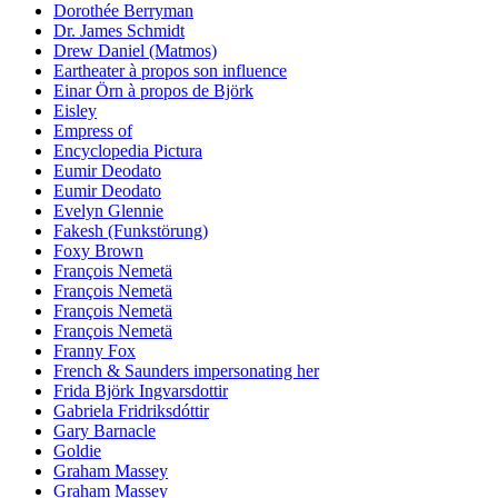
Dorothée Berryman
Dr. James Schmidt
Drew Daniel (Matmos)
Eartheater à propos son influence
Einar Örn à propos de Björk
Eisley
Empress of
Encyclopedia Pictura
Eumir Deodato
Eumir Deodato
Evelyn Glennie
Fakesh (Funkstörung)
Foxy Brown
François Nemetä
François Nemetä
François Nemetä
François Nemetä
Franny Fox
French & Saunders impersonating her
Frida Björk Ingvarsdottir
Gabriela Fridriksdóttir
Gary Barnacle
Goldie
Graham Massey
Graham Massey