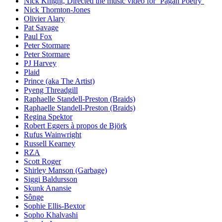
Nick Knight, Directed the music video for ’Pagan Poetry’
Nick Thornton-Jones
Olivier Alary
Pat Savage
Paul Fox
Peter Stormare
Peter Stormare
PJ Harvey
Plaid
Prince (aka The Artist)
Pyeng Threadgill
Raphaelle Standell-Preston (Braids)
Raphaelle Standell-Preston (Braids)
Regina Spektor
Robert Eggers à propos de Björk
Rufus Wainwright
Russell Kearney
RZA
Scott Roger
Shirley Manson (Garbage)
Siggi Baldursson
Skunk Anansie
Sônge
Sophie Ellis-Bextor
Sopho Khalvashi