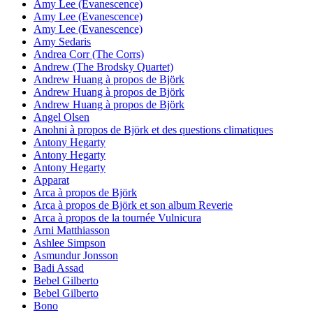
Amy Lee (Evanescence)
Amy Lee (Evanescence)
Amy Lee (Evanescence)
Amy Sedaris
Andrea Corr (The Corrs)
Andrew (The Brodsky Quartet)
Andrew Huang à propos de Björk
Andrew Huang à propos de Björk
Andrew Huang à propos de Björk
Angel Olsen
Anohni à propos de Björk et des questions climatiques
Antony Hegarty
Antony Hegarty
Antony Hegarty
Apparat
Arca à propos de Björk
Arca à propos de Björk et son album Reverie
Arca à propos de la tournée Vulnicura
Arni Matthiasson
Ashlee Simpson
Asmundur Jonsson
Badi Assad
Bebel Gilberto
Bebel Gilberto
Bono